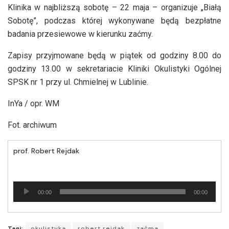
Klinika w najbliższą sobotę – 22 maja – organizuje „Białą
Sobotę”, podczas której wykonywane będą bezpłatne
badania przesiewowe w kierunku zaćmy.
Zapisy przyjmowane będą w piątek od godziny 8.00 do
godziny 13.00 w sekretariacie Kliniki Okulistyki Ogólnej
SPSK nr 1 przy ul. Chmielnej w Lublinie.
InYa / opr. WM
Fot. archiwum
prof. Robert Rejdak
Odtwarzacz
00:00
00:00
plików
dźwiękowych
Tagi:
okulistyka
robert rejdak
zaćma