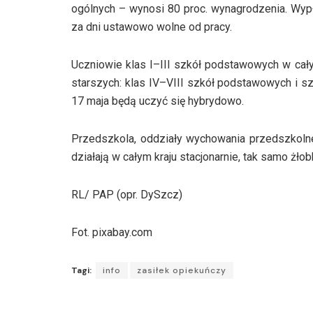
ogólnych – wynosi 80 proc. wynagrodzenia. Wypł
za dni ustawowo wolne od pracy.
Uczniowie klas I–III szkół podstawowych w całym
starszych: klas IV–VIII szkół podstawowych i s
17 maja będą uczyć się hybrydowo.
Przedszkola, oddziały wychowania przedszkoln
działają w całym kraju stacjonarnie, tak samo żłob
RL/ PAP (opr. DySzcz)
Fot. pixabay.com
Tagi:
info
zasiłek opiekuńczy