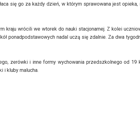
aca się go za każdy dzień, w którym sprawowana jest opieka,
 kraju wrócili we wtorek do nauki stacjonarnej. Z kolei ucznio
zkół ponadpodstawowych nadal uczą się zdalnie. Za dwa tygod
ego, zerówki i inne formy wychowania przedszkolnego od 19 k
ki i kluby malucha.