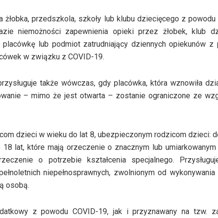
 żłobka, przedszkola, szkoły lub klubu dziecięcego z powod
zie niemożności zapewnienia opieki przez żłobek, klub dzi
ą placówkę lub podmiot zatrudniający dziennych opiekunów z
acówek w związku z COVID-19.
rzysługuje także wówczas, gdy placówka, która wznowiła dzi
onowanie – mimo że jest otwarta – zostanie ograniczone ze wz
om dzieci w wieku do lat 8, ubezpieczonym rodzicom dzieci: do
o 18 lat, które mają orzeczenie o znacznym lub umiarkowanym
rzeczenie o potrzebie kształcenia specjalnego. Przysługuj
ełnoletnich niepełnosprawnych, zwolnionym od wykonywania 
ą osobą.
datkowy z powodu COVID-19, jak i przyznawany na tzw. z