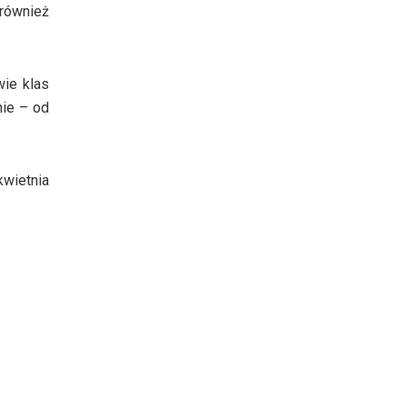
 również
wie klas
nie – od
wietnia