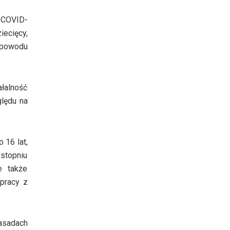
u COVID-
ecięcy,
 powodu
ałalność
ględu na
 16 lat,
 stopniu
e także
pracy z
asadach