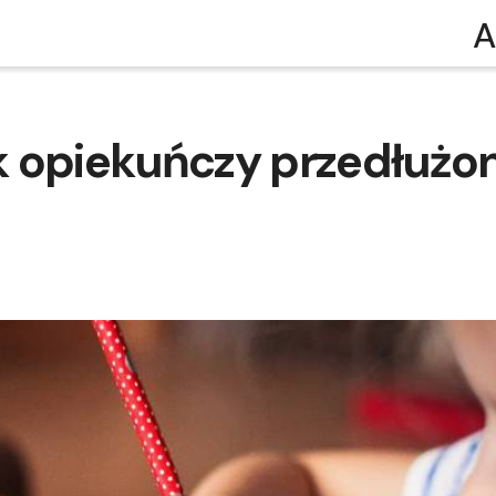
A
k opiekuńczy przedłużo