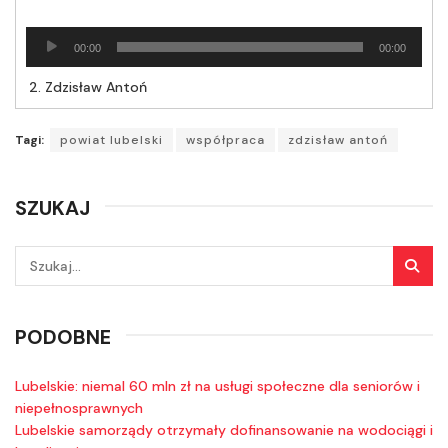
Odtwarzacz
00:00
00:00
plików
dźwiękowych
2.
Zdzisław Antoń
Tagi:
powiat lubelski
współpraca
zdzisław antoń
SZUKAJ
PODOBNE
Lubelskie: niemal 60 mln zł na usługi społeczne dla seniorów i
niepełnosprawnych
Lubelskie samorządy otrzymały dofinansowanie na wodociągi i