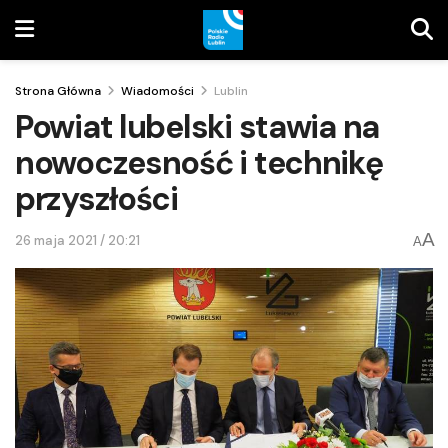
Strona Główna
Wiadomości
Lublin
Powiat lubelski stawia na
nowoczesność i technikę
przyszłości
A
26 maja 2021 / 20:21
A