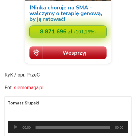
RyK / opr. PrzeG
Fot.
siemomaga.pl
Tomasz Słupski
Odtwarzacz
00:00
00:00
plików