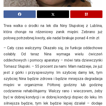
Trwa walka o środki na lek dla Niny Słupskiej z Lublina,
która choruje na rdzeniowy zanik mięśni. Zebrano już
połowę potrzebnej kwoty, ale nadal brakuje ponad 4 mln zł.
– Cały czas walczymy. Okazało się, że funkcje oddechowe
osłabły. Od teraz Nina wymaga wielu ćwiczeń
oddechowych i pomocy aparatury – mówi tata dziewczynki
Tomasz Słupski. – 55 procent za nami. Mam nadzieje, że już
jest z górki i przyspieszymy. Im szybciej damy lek, tym
szybciej Nina będzie zdrowa i będzie mniejsza degradacja
mięśni w organizmie. Półtorej godziny lub godzinę
codziennie rehabilitujemy. Walczy rano i wieczorem, żeby
być w dobrej kondycji i w dobrej kondycji dopiec do leku. Im
silniejsza będzie, tym lek będzie lepiej działał – dodaje