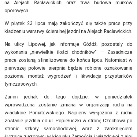
na Alejach Racławickich oraz trwa budowa murków
oporowych.
W piątek 23 lipca mają zakończyć się także prace przy
kładzeniu warstwy ścieralnej jezdni na Alejach Racławickich.
Na ulicy Lipowej, jak informuje Góźdź, pozostały do
wykonania „niewielkie ilości chodników”. – Zasadnicze
prace zostaną sfinalizowane do końca lipca. Natomiast w
pierwszej połowie sierpnia będzie robione oznakowanie
poziome, montaż wygrodzeń i likwidacja przystanków
tymczasowych.
Zanim jednak do tego dojdzie, w poniedziałek
wprowadzona zostanie zmiana w organizacji ruchu na
wiadukcie Poniatowskiego. Najpierw wyłączona z ruchu
zostanie jezdnia od ul. Popiełuszki w stronę Czechowa po
stronie szkoły samochodowej, wraz z zamknięciem
łącznicy zjazdowej w kierunku Zamościa i wjazdowej z alei