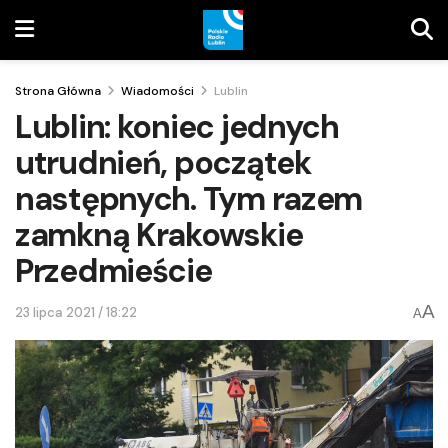
Strona Główna
Wiadomości
Lublin
Lublin: koniec jednych
utrudnień, początek
następnych. Tym razem
zamkną Krakowskie
Przedmieście
A
23 lipca 2021 / 18:22
A