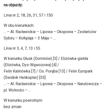
na objazdy:
Linia nr 2, 18, 26, 31, 57 i 150
W obu kierunkach:
… – Al. Racławickie – Lipowa – Okopowa – Zesłańców
Sybiru – Kołłątaja – 3 Maja – …
Linia nr 3, 4, 7, 13 i 55
W kierunku Głusk (Dominów) [3] / Elizówka-giełda
(Elizówka, Dys-Wąwozowa) [4] /
Felin Kalinówka [7] / Os. Poręba [13] / Felin Europark
(Świdnik Helikopter) [55]:
… – Al. Racławickie – Lipowa – Okopowa – Narutowicza –
pl. Wolności – …
W kierunku powrotnym:
bez zmian