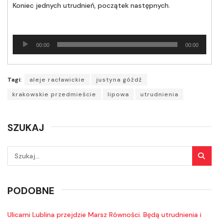
Koniec jednych utrudnień, początek następnych.
Odtwarzacz
00:00
00:00
plików
dźwiękowych
Tagi:
aleje racławickie
justyna góźdź
krakowskie przedmieście
lipowa
utrudnienia
SZUKAJ
PODOBNE
Ulicami Lublina przejdzie Marsz Równości. Będą utrudnienia i