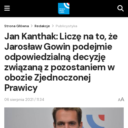
Strona Główna
Redakcje
Publicystyka
Jan Kanthak: Liczę na to, że
Jarosław Gowin podejmie
odpowiedzialną decyzję
związaną z pozostaniem w
obozie Zjednoczonej
Prawicy
A
06 sierpnia 2021 / 11:34
A