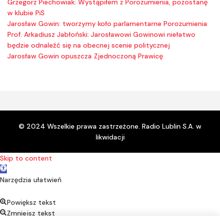
Grzegorz Piechowiak: Wystąpiłem z Porozumienia, pozostanę
w klubie PiS
Jarosław Gowin: tworzymy koło parlamentarne Porozumienia
Prof. Arkadiusz Jabłoński: Jarosławowi Gowinowi niełatwo
będzie odnaleźć się na obecnej scenie politycznej
Jarosław Gowin opuszcza Zjednoczoną Prawicę
© 2024 Wszelkie prawa zastrzeżone. Radio Lublin S.A. w
likwidacji
Skip to content
Open toolbar
Narzędzia ułatwień
Powiększ tekst
Zmniejsz tekst