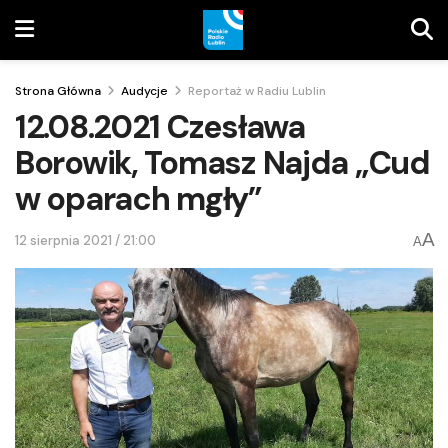
Strona Główna
Audycje
Reportaż w Radiu Lublin
12.08.2021 Czesława
Borowik, Tomasz Najda „Cud
w oparach mgły”
A
12 sierpnia 2021 / 21:00
A