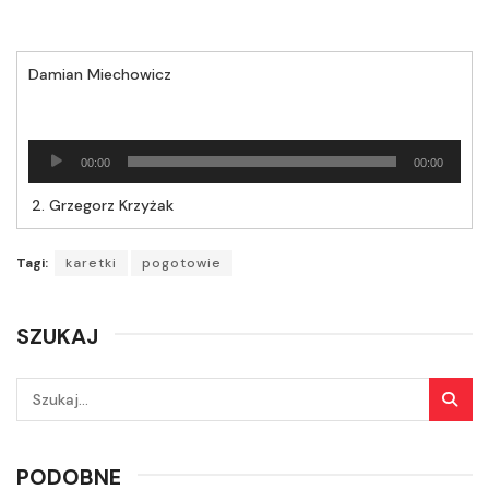
Damian Miechowicz
Odtwarzacz
00:00
00:00
plików
dźwiękowych
2.
Grzegorz Krzyżak
Tagi:
karetki
pogotowie
SZUKAJ
PODOBNE