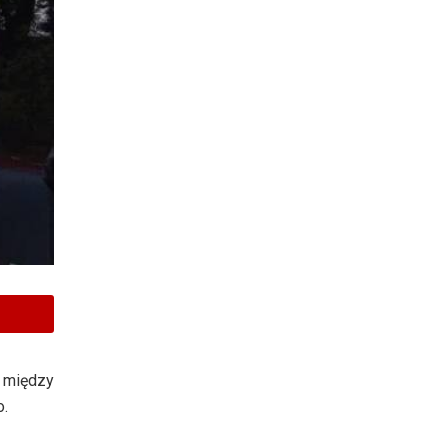
 między
o.