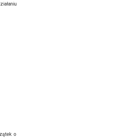
iałaniu
zątek o