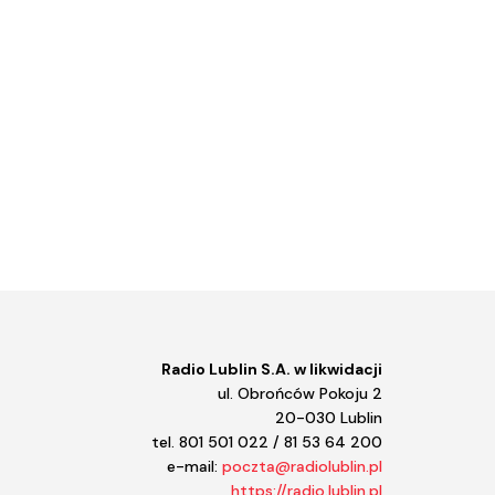
Radio Lublin S.A. w likwidacji
ul. Obrońców Pokoju 2
20-030 Lublin
tel. 801 501 022 / 81 53 64 200
e-mail:
poczta@radiolublin.pl
https://radio.lublin.pl