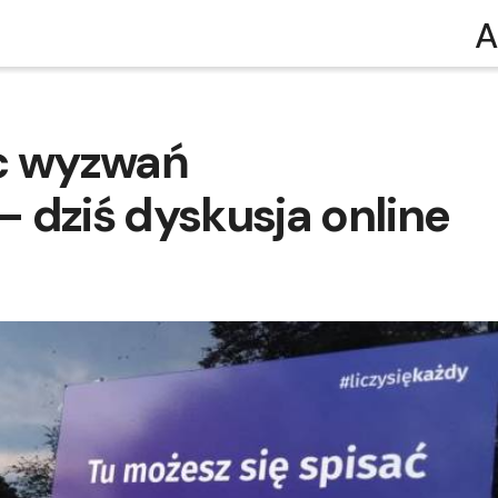
A
c wyzwań
 dziś dyskusja online