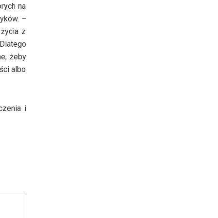
orych na
tyków. –
 życia z
Dlatego
ne, żeby
ści albo
zenia i