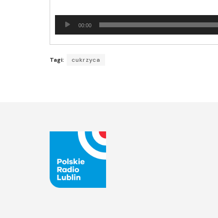
Odtwarzacz
00:00
plików
dźwiękowych
Tagi:
cukrzyca