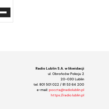
waj
ałek
y/do
u
ększyć
iejszyć
śność.
Radio Lublin S.A. w likwidacji
ul. Obrońców Pokoju 2
20-030 Lublin
tel. 801 501 022 / 81 53 64 200
e-mail:
poczta@radiolublin.pl
https://radio.lublin.pl