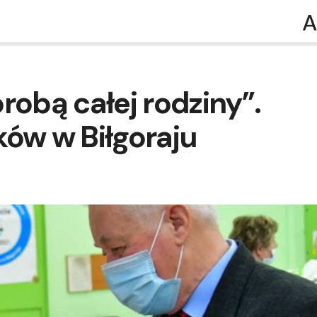
A
robą całej rodziny”.
ków w Biłgoraju