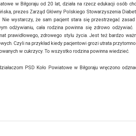
towe w Biłgoraju od 20 lat, działa na rzecz edukacji osób ch
liwińska, prezes Zarząd Główny Polskiego Stowarzyszenia Diabe
. Nie wystarczy, że sam pacjent stara się przestrzegać zasad
ym odżywianiu, cała rodzina powinna się zdrowo odżywiać. 
mat prawidłowego, zdrowego stylu życia. Jest też bardzo waż
owych. Czyli na przykład kiedy pacjentowi grozi utrata przytomno
sowanych w cukrzycy. To wszystko rodzina powinna wiedzieć.
i działaczom PSD Koło Powiatowe w Biłgoraju wręczono odznac