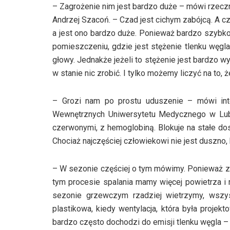
– Zagrożenie nim jest bardzo duże – mówi rzecz
Andrzej Szacoń. – Czad jest cichym zabójcą. A 
a jest ono bardzo duże. Ponieważ bardzo szybko 
pomieszczeniu, gdzie jest stężenie tlenku węgla 
głowy. Jednakże jeżeli to stężenie jest bardzo 
w stanie nic zrobić. I tylko możemy liczyć na to, ż
– Grozi nam po prostu uduszenie – mówi inter
Wewnętrznych Uniwersytetu Medycznego w Lubli
czerwonymi, z hemoglobiną. Blokuje na stałe dos
Chociaż najczęściej człowiekowi nie jest duszno, 
– W sezonie częściej o tym mówimy. Ponieważ za
tym procesie spalania mamy więcej powietrza i r
sezonie grzewczym rzadziej wietrzymy, wszys
plastikowa, kiedy wentylacja, która była projekt
bardzo często dochodzi do emisji tlenku węgla –