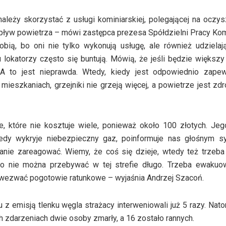
należy skorzystać z usługi kominiarskiej, polegającej na oczy
opływ powietrza – mówi zastępca prezesa Spółdzielni Pracy Kom
obią, bo oni nie tylko wykonują usługę, ale również udzielaj
okatorzy często się buntują. Mówią, że jeśli będzie większ
 A to jest nieprawda. Wtedy, kiedy jest odpowiednio zapew
eszkaniach, grzejniki nie grzeją więcej, a powietrze jest zd
e, które nie kosztuje wiele, ponieważ około 100 złotych. Je
kiedy wykryje niebezpieczny gaz, poinformuje nas głośnym s
anie zareagować. Wiemy, że coś się dzieje, wtedy też trzeba
o nie można przebywać w tej strefie długo. Trzeba ewakuow
to wezwać pogotowie ratunkowe – wyjaśnia Andrzej Szacoń.
 emisją tlenku węgla strażacy interweniowali już 5 razy. Nat
ch zdarzeniach dwie osoby zmarły, a 16 zostało rannych.