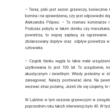
– Teraz, póki jest sezon grzewczy, koniecznie 
komina i na sprawdzeniu, czy jest odpowiedni d
Aleksandra Pilipiec. – To również kominiarze r
Podczas pobytu w takim domku czy mieszkaniu l
powietrza, to więcej zapłacą za ogrzewanie.
zbilansowany dopływ oraz odpływ powietrza w mi
człowieka.
– Czujnik tlenku węgla to takie małe urządzeni
użytkowania to jest 100 lat. To urządzenie, 
akustycznym i świetlnym. Wtedy jesteśmy w st
zareagować. Należy pootwierać okna. Na pewn
wezwać straż pożarną. Jeżeli źle się czujemy, 
W Lublinie w tym sezonie grzewczym w związku z
poprzednim roku takich interwencji było 40. W ty