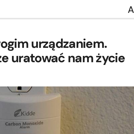
A
rogim urządzaniem.
że uratować nam życie