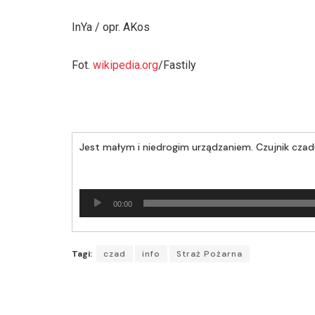
InYa / opr. AKos
Fot.
wikipedia.org
/Fastily
Jest małym i niedrogim urządzaniem. Czujnik cz
Odtwarzacz
00:00
plików
dźwiękowych
Tagi:
czad
info
Straż Pożarna