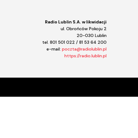
śność.
Radio Lublin S.A. w likwidacji
ul. Obrońców Pokoju 2
20-030 Lublin
tel. 801 501 022 / 81 53 64 200
e-mail:
poczta@radiolublin.pl
https://radio.lublin.pl