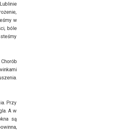
Lublinie
rożenie,
steśmy w
ci, bóle
jesteśmy
 Chorób
winkami
uszenia.
ia. Przy
gla. A w
okna są
powinna,