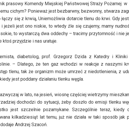
nik prasowy Komendy Miejskiej Państwowej Straży Pożarnej w 
czemu cichym? Ponieważ jest bezbarwny, bezwonny, stwarza zag
łączy się z krwią, Uniemożliwia dotarcie tlenu do krwi. Gdy je
i jeżeli jest ono niskie, to wtedy źle się czujemy, mamy nudnoś
wysokie, to wystarczą dwa oddechy – tracimy przytomność i nie 
e ktoś przyjdzie i nas uratuje.
nista, diabetolog, prof. Grzegorz Dzida z Katedry i Kliniki
nie. – Dlatego, że ten gaz wchodzi w reakcje z naszymi kr
tęp tlenu, tak że organizm może umrzeć z niedotlenienia, z ud
kiedy jest poddany działaniu tlenku węgla.
zwyczaj w lato, na jesień, wiosnę częściej wietrzymy mieszkan
zadziej dochodzi do sytuacji, żeby doszło do emisji tlenku wę
tko jest szczelnie pozamykane. Szczególnie teraz, kiedy 
owana kilkadziesiąt lat temu, już nie działa w taki sposób jak 
 dodaje Andrzej Szacoń.