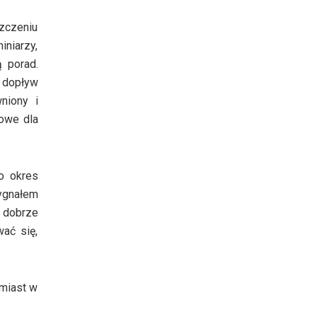
szczeniu
iniarzy,
ą porad.
y dopływ
niony i
rowe dla
go okres
ygnałem
 dobrze
ać się,
omiast w