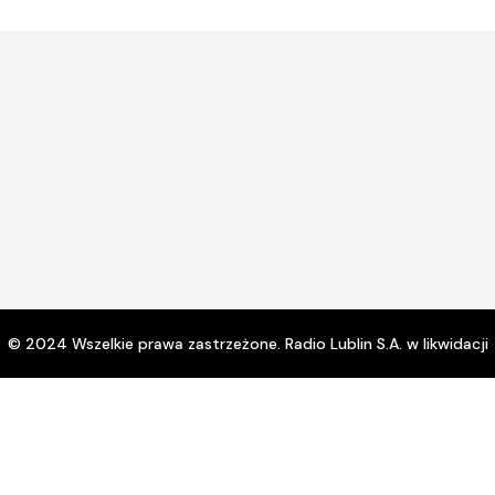
lub
zmn
gło
© 2024 Wszelkie prawa zastrzeżone. Radio Lublin S.A. w likwidacji