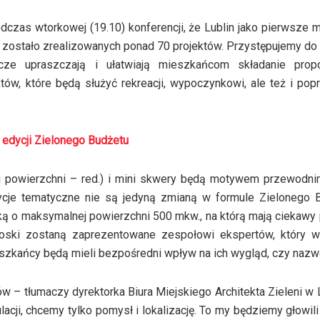
dczas wtorkowej (19.10) konferencji, że Lublin jako pierwsze 
 zostało zrealizowanych ponad 70 projektów. Przystępujemy do 
cze upraszczają i ułatwiają mieszkańcom składanie propo
ów, które będą służyć rekreacji, wypoczynkowi, ale też i pop
 edycji Zielonego Budżetu
ej powierzchni – red.) i mini skwery będą motywem przewodni
dycje tematyczne nie są jedyną zmianą w formule Zielonego B
ą o maksymalnej powierzchni 500 mkw., na którą mają ciekawy
oski zostaną zaprezentowane zespołowi ekspertów, który w
eszkańcy będą mieli bezpośredni wpływ na ich wygląd, czy nazw
 – tłumaczy dyrektorka Biura Miejskiego Architekta Zieleni w L
cji, chcemy tylko pomysł i lokalizację. To my będziemy głowili