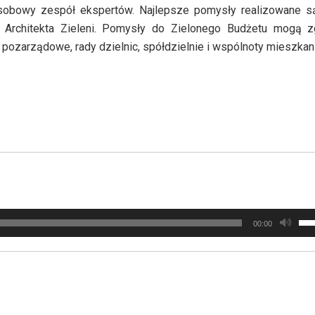
7-osobowy zespół ekspertów. Najlepsze pomysły realizowane 
 Architekta Zieleni. Pomysły do Zielonego Budżetu mogą z
 pozarządowe, rady dzielnic, spółdzielnie i wspólnoty mieszkan
Uży
00:00
strz
do
gór
doł
aby
zwi