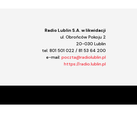
iejszyć
śność.
Radio Lublin S.A. w likwidacji
ul. Obrońców Pokoju 2
20-030 Lublin
tel. 801 501 022 / 81 53 64 200
e-mail:
poczta@radiolublin.pl
https://radio.lublin.pl