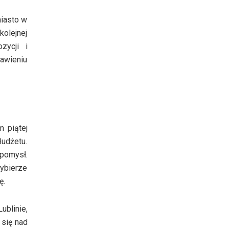
miasto w
kolejnej
zycji i
rawieniu
m piątej
udżetu.
 pomysł.
ybierze
ę.
ublinie,
 się nad