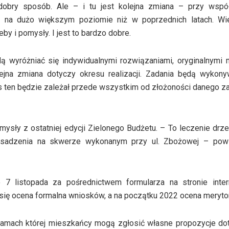
obry sposób. Ale – i tu jest kolejna zmiana – przy współ
a na dużo większym poziomie niż w poprzednich latach. Wi
by i pomysły. I jest to bardzo dobre.
dą wyróżniać się indywidualnymi rozwiązaniami, oryginalnymi
ejna zmiana dotyczy okresu realizacji. Zadania będą wykon
es ten będzie zależał przede wszystkim od złożoności danego z
omysły z ostatniej edycji Zielonego Budżetu. – To leczenie drze
nasadzenia na skwerze wykonanym przy ul. Zbożowej – powi
 listopada za pośrednictwem formularza na stronie inter
 się ocena formalna wniosków, a na początku 2022 ocena meryto
w ramach której mieszkańcy mogą zgłosić własne propozycje d