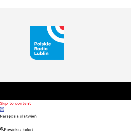
Skip to content
Open toolbar
Narzędzia ułatwień
Powiększ tekst