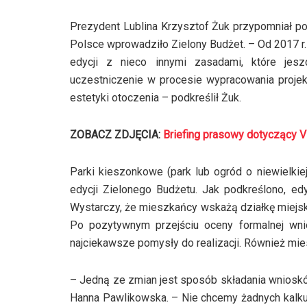
Prezydent Lublina Krzysztof Żuk przypomniał po
Polsce wprowadziło Zielony Budżet. – Od 2017 r.
edycji z nieco innymi zasadami, które jesz
uczestniczenie w procesie wypracowania projekt
estetyki otoczenia – podkreślił Żuk.
ZOBACZ ZDJĘCIA:
Briefing prasowy dotyczący V
Parki kieszonkowe (park lub ogród o niewielki
edycji Zielonego Budżetu. Jak podkreślono, e
Wystarczy, że mieszkańcy wskażą działkę miejsk
Po pozytywnym przejściu oceny formalnej wni
najciekawsze pomysły do realizacji. Również mi
– Jedną ze zmian jest sposób składania wniosków
Hanna Pawlikowska. – Nie chcemy żadnych kalkula