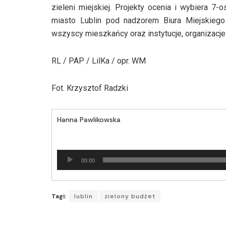
zieleni miejskiej. Projekty ocenia i wybiera 
miasto Lublin pod nadzorem Biura Miejskiego
wszyscy mieszkańcy oraz instytucje, organizacje
RL / PAP / LilKa / opr. WM
Fot. Krzysztof Radzki
Hanna Pawlikowska
Odtwarzacz
00:00
plików
dźwiękowych
Tagi:
lublin
zielony budżet