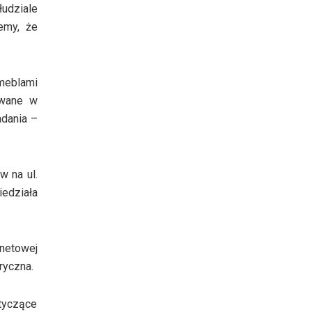
udziale
emy, że
 meblami
ywane w
adania –
w na ul.
edziała
netowej
ryczna.
otyczące