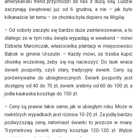
amerykański trend przychodzi do nas z dużą siłą. Ludzie
zaczynają świętować już od 6 grudnia, a nie – jak było
kilkanaście lat temu – że choinka była dopiero na Wigilię.
– Od soboty zaczęło się bardzo duże zainteresowanie, a to
dlatego że w tym roku święta wypadają w weekend – mówi
Elżbieta Marcińczak, właścicielka plantacji w miejscowości
Babsk w gminie Urszulin. – Każdy mówi, że trzeba kupić
choinkę wcześniej, żeby się nią nacieszyć. Do łask wraca
świerk pospolity, czyli stary, tradycyjny świerk. Ceny są
porównywalne do ubiegłorocznych. Świerk pospolity jest
dostępny od 40 do 70 zł, świerk srebrny od 60 do 100 zł, a
jodła kaukaska kosztuje do 150 zł.
– Ceny są prawie takie same, jak w ubiegłym roku. Może w
niektórych wypadkach jest różnica 10-20 zł. Za jodłę bardzo
podwyższają cenę, natomiast świerki to jeszcze w miarę.
Trzymetrowy świerk srebrny kosztuje 120-130 zł. Wybór