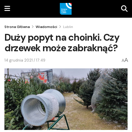
Strona Główna
Wiadomości
Lublin
Duży popyt na choinki. Czy
drzewek może zabraknąć?
A
14 grudnia 2021 / 17:49
A