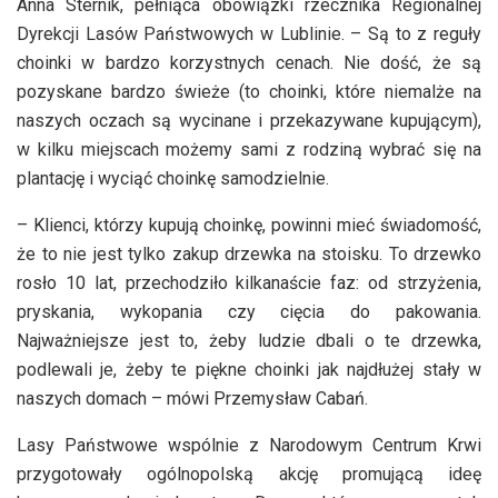
Anna Sternik, pełniąca obowiązki rzecznika Regionalnej
Dyrekcji Lasów Państwowych w Lublinie. – Są to z reguły
choinki w bardzo korzystnych cenach. Nie dość, że są
pozyskane bardzo świeże (to choinki, które niemalże na
naszych oczach są wycinane i przekazywane kupującym),
w kilku miejscach możemy sami z rodziną wybrać się na
plantację i wyciąć choinkę samodzielnie.
– Klienci, którzy kupują choinkę, powinni mieć świadomość,
że to nie jest tylko zakup drzewka na stoisku. To drzewko
rosło 10 lat, przechodziło kilkanaście faz: od strzyżenia,
pryskania, wykopania czy cięcia do pakowania.
Najważniejsze jest to, żeby ludzie dbali o te drzewka,
podlewali je, żeby te piękne choinki jak najdłużej stały w
naszych domach – mówi Przemysław Cabań.
Lasy Państwowe wspólnie z Narodowym Centrum Krwi
przygotowały ogólnopolską akcję promującą ideę