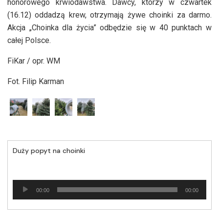
honorowego krwiodawstwa. Dawcy, którzy w czwartek
(16.12) oddadzą krew, otrzymają żywe choinki za darmo.
Akcja „Choinka dla życia” odbędzie się w 40 punktach w
całej Polsce.
FiKar / opr. WM
Fot. Filip Karman
Duży popyt na choinki
Odtwarzacz
00:00
00:00
plików
dźwiękowych