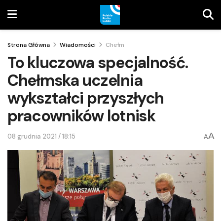
Strona Główna
Wiadomości
Chełm
To kluczowa specjalność.
Chełmska uczelnia
wykształci przyszłych
pracowników lotnisk
A
08 grudnia 2021 / 18:15
A