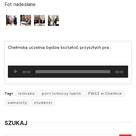
Fot. nadesłane
Chełmska uczelnia będzie kształcić przyszłych pracowników elektrycznej obsługi lotniska
Odtwarzacz
00:00
00:00
plików
dźwiękowych
Tagi:
lotnisko
port lotniczy lublin
PWSZ w Chełmie
samoloty
studenci
SZUKAJ