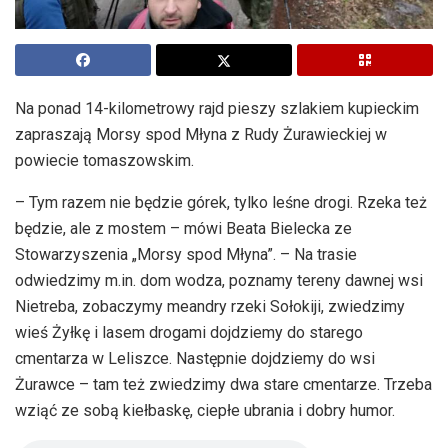
Na ponad 14-kilometrowy rajd pieszy szlakiem kupieckim
zapraszają Morsy spod Młyna z Rudy Żurawieckiej w
powiecie tomaszowskim.
– Tym razem nie będzie górek, tylko leśne drogi. Rzeka też
będzie, ale z mostem – mówi Beata Bielecka ze
Stowarzyszenia „Morsy spod Młyna”. – Na trasie
odwiedzimy m.in. dom wodza, poznamy tereny dawnej wsi
Nietreba, zobaczymy meandry rzeki Sołokiji, zwiedzimy
wieś Żyłkę i lasem drogami dojdziemy do starego
cmentarza w Leliszce. Następnie dojdziemy do wsi
Żurawce – tam też zwiedzimy dwa stare cmentarze. Trzeba
wziąć ze sobą kiełbaskę, ciepłe ubrania i dobry humor.