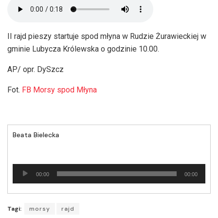
II rajd pieszy startuje spod młyna w Rudzie Żurawieckiej w
gminie Lubycza Królewska o godzinie 10.00.
AP/ opr. DySzcz
Fot.
FB Morsy spod Młyna
Beata Bielecka
Odtwarzacz
00:00
00:00
plików
dźwiękowych
Tagi:
morsy
rajd