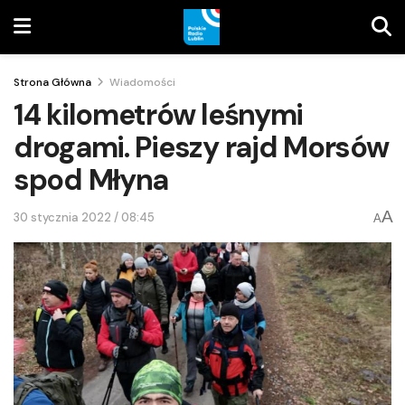
Strona Główna
Wiadomości
14 kilometrów leśnymi
drogami. Pieszy rajd Morsów
spod Młyna
A
30 stycznia 2022 / 08:45
A