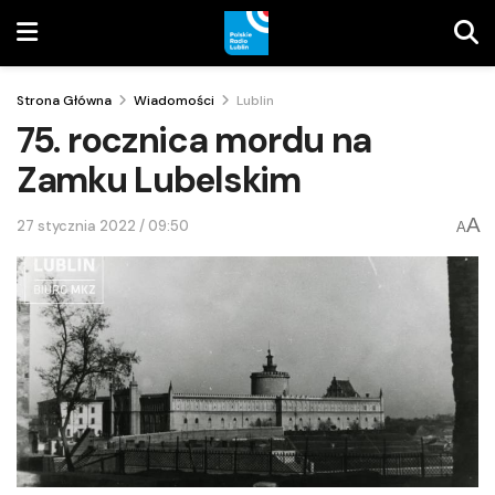
Strona Główna
Wiadomości
Lublin
75. rocznica mordu na
Zamku Lubelskim
A
27 stycznia 2022 / 09:50
A