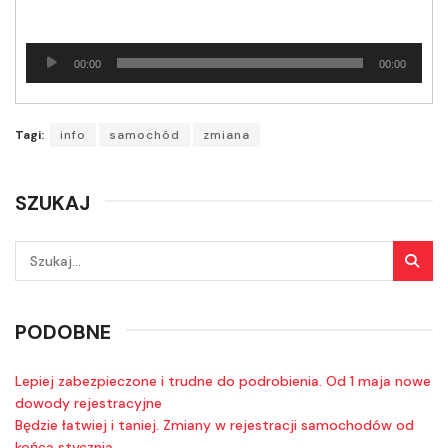
Odtwarzacz
00:00
00:00
plików
dźwiękowych
Tagi:
info
samochód
zmiana
SZUKAJ
PODOBNE
Lepiej zabezpieczone i trudne do podrobienia. Od 1 maja nowe
dowody rejestracyjne
Będzie łatwiej i taniej. Zmiany w rejestracji samochodów od
końca stycznia