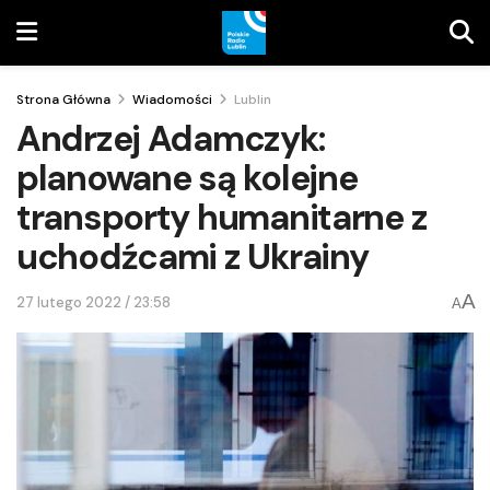
Strona Główna
Wiadomości
Lublin
Andrzej Adamczyk:
planowane są kolejne
transporty humanitarne z
uchodźcami z Ukrainy
A
27 lutego 2022 / 23:58
A