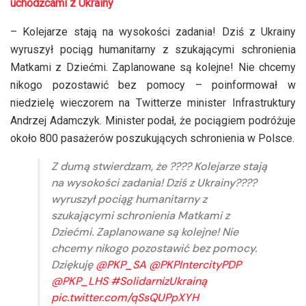
uchodźcami z Ukrainy
– Kolejarze stają na wysokości zadania! Dziś z Ukrainy
wyruszył pociąg humanitarny z szukającymi schronienia
Matkami z Dziećmi. Zaplanowane są kolejne! Nie chcemy
nikogo pozostawić bez pomocy – poinformował w
niedzielę wieczorem na Twitterze minister Infrastruktury
Andrzej Adamczyk. Minister podał, że pociągiem podróżuje
około 800 pasażerów poszukujących schronienia w Polsce.
Z dumą stwierdzam, że ???? Kolejarze stają
na wysokości zadania! Dziś z Ukrainy????
wyruszył pociąg humanitarny z
szukającymi schronienia Matkami z
Dziećmi. Zaplanowane są kolejne! Nie
chcemy nikogo pozostawić bez pomocy.
Dziękuję
@PKP_SA
@PKPIntercityPDP
@PKP_LHS
#SolidarnizUkrainą
pic.twitter.com/qSsQUPpXYH