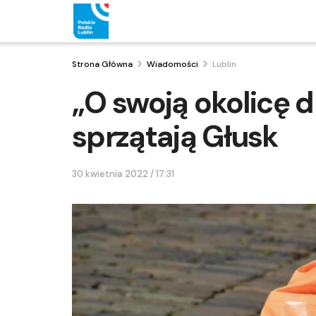
Strona Główna
Wiadomości
Lublin
„O swoją okolicę 
sprzątają Głusk
30 kwietnia 2022 / 17:31