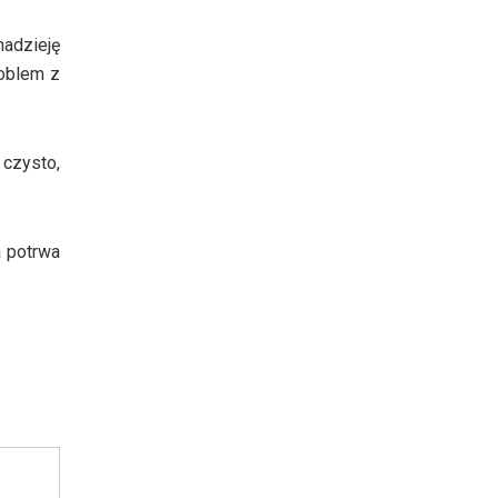
nadzieję
roblem z
 czysto,
a potrwa