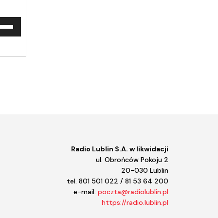
waj
ałek
y/do
u
ększyć
iejszyć
śność.
Radio Lublin S.A. w likwidacji
ul. Obrońców Pokoju 2
20-030 Lublin
tel. 801 501 022 / 81 53 64 200
e-mail:
poczta@radiolublin.pl
https://radio.lublin.pl