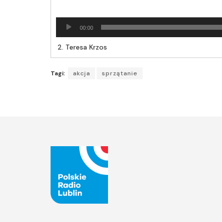
Odtwarzacz
00:00
plików
dźwiękowych
2.
Teresa Krzos
Tagi:
akcja
sprzątanie