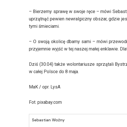
– Bierzemy sprawę w swoje ręce – mówi Sebastia
uprzątnąć pewien newralgiczny obszar, gdzie jes
tymi śmieciami.
– O swoją okolicę dbamy sami – mówi przewodnic
przyjemnie wyjść w tej naszej małej enklawie. Dl
Dziś (30.04) także wolontariusze sprzątali Bystr
w całej Polsce do 8 maja.
MaK / opr. LysA
Fot. pixabay.com
Sebastian Woźny