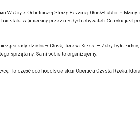
n Woźny z Ochotniczej Straży Pożarnej Głusk-Lublin. – Mamy 
t on stale zaśmiecany przez młodych obywateli. Co roku jest p
ząca rady dzielnicy Głusk, Teresa Krzos. – Żeby było ładnie,
atego sprzątamy. Sami sobie to organizujemy.
zycę. To część ogólnopolskie akcji Operacja Czysta Rzeka, któr