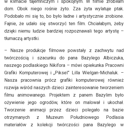
w klimacie tajemniczym i spokojnym. W filmie zrobiłam
dom. Obok niego rośnie żyto. Zza żyta wylatuje ptak.
Podobało mi się to, bo było ładne i artystycznie zrobione.
Fajnie, że udało się stworzyć ten film. Chciałabym, żeby
dzięki niemu ludzie bardziej rozpoznawali tego artystę –
tłumaczą artystki.
– Nasze produkcje filmowe powstały z zachwytu nad
twórczością i szacunku do pana Bazylego Albiczuka,
naszego podlaskiego Nikifora – mówi opiekunka Pracowni
Grafiki Komputerowej i „Piksel” Lilla Wielgan-Michaluk. –
Nasza pracownia prócz grafiki komputerowej również
rozwija wśród naszych dzieci zainteresowanie tworzeniem
filmu animowanego. Projektem z panem Bazylim było
ożywienie jego ogrodów, które on malował i ukochał.
Tworzenie animacji przez dzieci polegało na bazie
otrzymanych z Muzeum Południowego Podlasia
materiałów z kolekcji twórczości pana Bazylego w