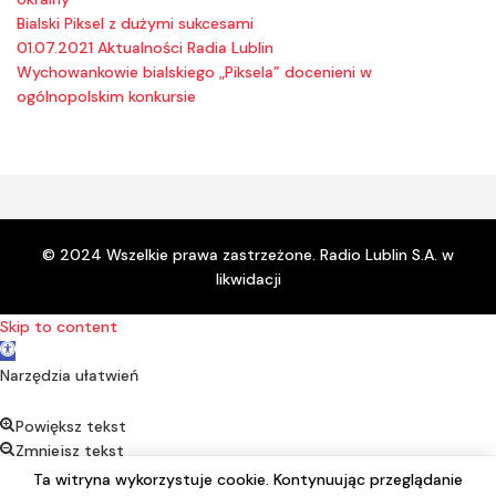
Bialski Piksel z dużymi sukcesami
01.07.2021 Aktualności Radia Lublin
Wychowankowie bialskiego „Piksela” docenieni w
ogólnopolskim konkursie
© 2024 Wszelkie prawa zastrzeżone. Radio Lublin S.A. w
likwidacji
Skip to content
Open toolbar
Narzędzia ułatwień
Powiększ tekst
Zmniejsz tekst
Kontrast
Ta witryna wykorzystuje cookie. Kontynuując przeglądanie