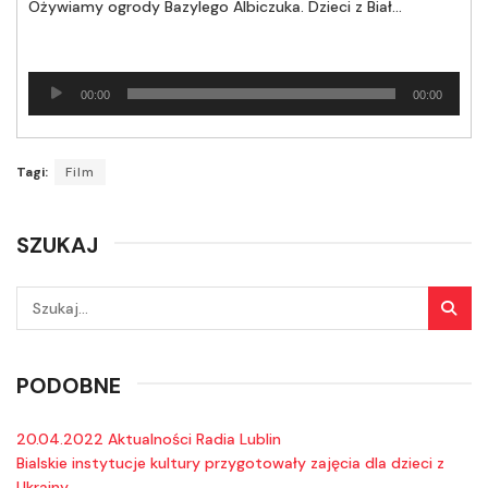
Ożywiamy ogrody Bazylego Albiczuka. Dzieci z Białej Podlaskiej stworzyły animacje
Odtwarzacz
00:00
00:00
plików
dźwiękowych
Tagi:
Film
SZUKAJ
PODOBNE
20.04.2022 Aktualności Radia Lublin
Bialskie instytucje kultury przygotowały zajęcia dla dzieci z
Ukrainy