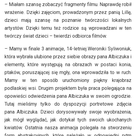
– Miałam szansę zobaczyć fragmenty filmu. Naprawdę robił
wrażenie. Dzięki zajęciom, prowadzonym przez panią Lillę,
dzieci mają szansę na poznanie twórczości lokalnych
artystów. Dzięki temu też rodzice są wprowadzani w ten
twórczy świat dzieci – twierdzi odbiorca filmów.
– Mamy w finale 3 animacje, 14-letniej Weroniki Syliwoniuk,
która wybrała ulubione przez siebie obrazy pana Albiczuka i
elementy, które występują na obrazach w postaci konia,
ptaków, poruszającej się mgły, ona wprowadziła to w ruch.
Mamy w ten sposób uruchomiony piękny krajobraz
podlaskiej wsi. Drugim projektem była praca polegająca na
opowieści odwiedzenia pana Albiczuka w swoim ogrodzie.
Tutaj mieliśmy tylko do dyspozycji portretowe zdjęcia
pana Albiczuka. Dzieci dorysowywały swoje wyobrażenia,
jak mógł wyglądać, jak dotykał tych swoich ukochanych
kwiatów. Ostatnia nasza animacja polegała na stworzeniu
form abstrakcyjnych, które należało w odpowiedni rytm