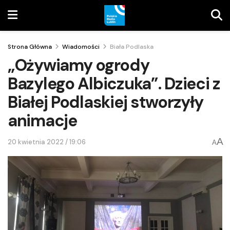
Strona Główna
Wiadomości
Biała Podlaska
„Ożywiamy ogrody
Bazylego Albiczuka”. Dzieci z
Białej Podlaskiej stworzyły
animacje
A
20 kwietnia 2022 / 19:06
A