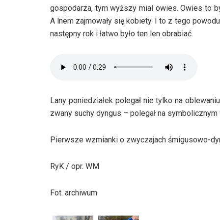
gospodarza, tym wyższy miał owies. Owies to b
A lnem zajmowały się kobiety. I to z tego powod
następny rok i łatwo było ten len obrabiać.
Lany poniedziałek polegał nie tylko na oblewaniu
zwany suchy dyngus – polegał na symbolicznym 
Pierwsze wzmianki o zwyczajach śmigusowo-dy
RyK / opr. WM
Fot. archiwum