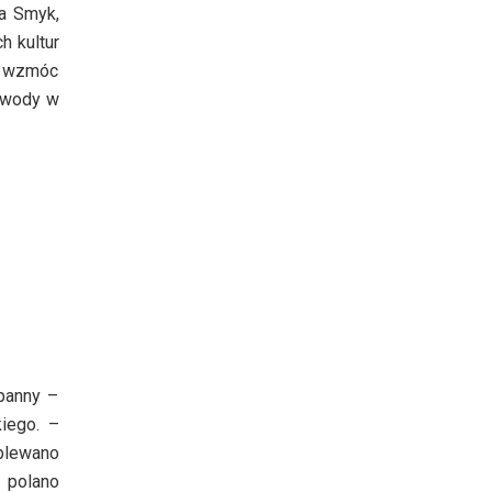
na Smyk,
h kultur
 i wzmóc
i wody w
 panny –
kiego. –
oblewano
 polano