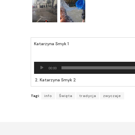
Katarzyna Smyk 1
Odtwarzacz
00:00
plików
dźwiękowych
2.
Katarzyna Smyk 2
Tagi:
info
Święta
tradycja
zwyczaje