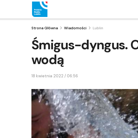
Strona Główna
Wiadomości
Lublin
Śmigus-dyngus. O
wodą
18 kwietnia 2022 / 06:56