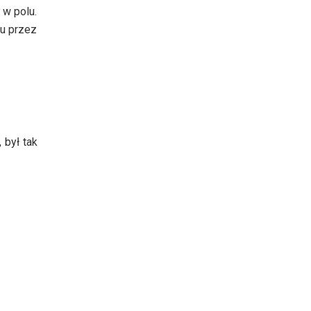
 w polu.
mu przez
 był tak