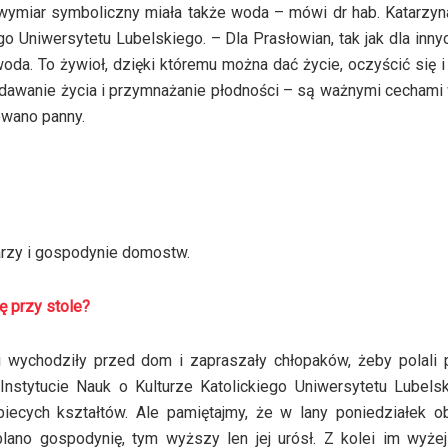
wymiar symboliczny miała także woda – mówi dr hab. Katarzy
go Uniwersytetu Lubelskiego. – Dla Prasłowian, tak jak dla innyc
oda. To żywioł, dzięki któremu można dać życie, oczyścić się
dawanie życia i przymnażanie płodności – są ważnymi cecham
ewano panny.
rzy i gospodynie domostw.
ę przy stole?
i wychodziły przed dom i zapraszały chłopaków, żeby polali
nstytucie Nauk o Kulturze Katolickiego Uniwersytetu Lubels
biecych kształtów. Ale pamiętajmy, że w lany poniedziałek 
lano gospodynię, tym wyższy len jej urósł. Z kolei im wyżej