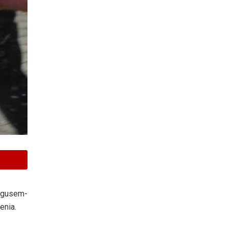
migusem-
enia.