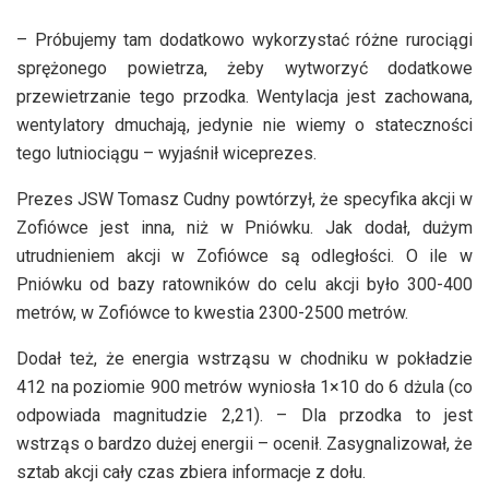
– Próbujemy tam dodatkowo wykorzystać różne rurociągi
sprężonego powietrza, żeby wytworzyć dodatkowe
przewietrzanie tego przodka. Wentylacja jest zachowana,
wentylatory dmuchają, jedynie nie wiemy o stateczności
tego lutniociągu – wyjaśnił wiceprezes.
Prezes JSW Tomasz Cudny powtórzył, że specyfika akcji w
Zofiówce jest inna, niż w Pniówku. Jak dodał, dużym
utrudnieniem akcji w Zofiówce są odległości. O ile w
Pniówku od bazy ratowników do celu akcji było 300-400
metrów, w Zofiówce to kwestia 2300-2500 metrów.
Dodał też, że energia wstrząsu w chodniku w pokładzie
412 na poziomie 900 metrów wyniosła 1×10 do 6 dżula (co
odpowiada magnitudzie 2,21). – Dla przodka to jest
wstrząs o bardzo dużej energii – ocenił. Zasygnalizował, że
sztab akcji cały czas zbiera informacje z dołu.