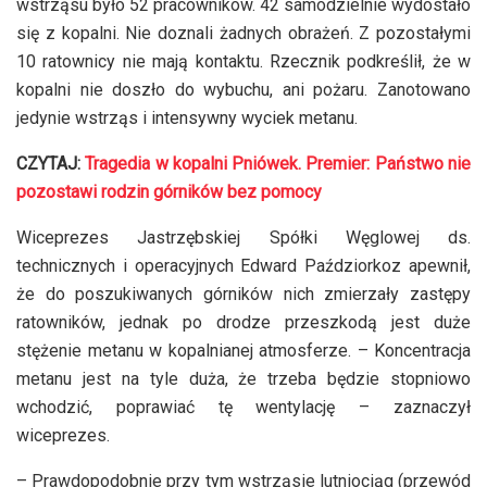
wstrząsu było 52 pracowników. 42 samodzielnie wydostało
się z kopalni. Nie doznali żadnych obrażeń. Z pozostałymi
10 ratownicy nie mają kontaktu. Rzecznik podkreślił, że w
kopalni nie doszło do wybuchu, ani pożaru. Zanotowano
jedynie wstrząs i intensywny wyciek metanu.
CZYTAJ:
Tragedia w kopalni Pniówek. Premier: Państwo nie
pozostawi rodzin górników bez pomocy
Wiceprezes Jastrzębskiej Spółki Węglowej ds.
technicznych i operacyjnych Edward Paździorkoz apewnił,
że do poszukiwanych górników nich zmierzały zastępy
ratowników, jednak po drodze przeszkodą jest duże
stężenie metanu w kopalnianej atmosferze. – Koncentracja
metanu jest na tyle duża, że trzeba będzie stopniowo
wchodzić, poprawiać tę wentylację – zaznaczył
wiceprezes.
– Prawdopodobnie przy tym wstrząsie lutniociąg (przewód