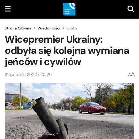
Strona Główna
Wiadomości
Lublin
Wicepremier Ukrainy:
odbyła się kolejna wymiana
jeńców i cywilów
A
21 kwietnia 2022 / 20:20
A