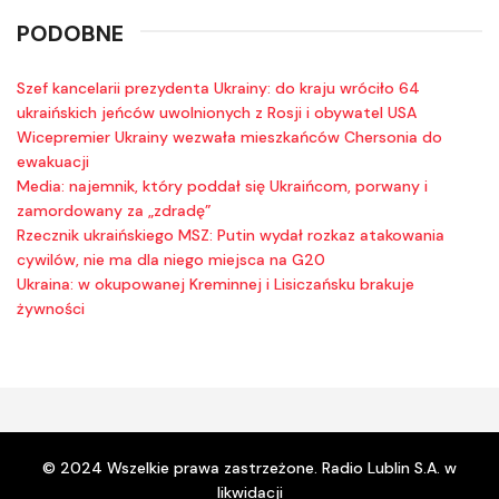
PODOBNE
Szef kancelarii prezydenta Ukrainy: do kraju wróciło 64
ukraińskich jeńców uwolnionych z Rosji i obywatel USA
Wicepremier Ukrainy wezwała mieszkańców Chersonia do
ewakuacji
Media: najemnik, który poddał się Ukraińcom, porwany i
zamordowany za „zdradę”
Rzecznik ukraińskiego MSZ: Putin wydał rozkaz atakowania
cywilów, nie ma dla niego miejsca na G20
Ukraina: w okupowanej Kreminnej i Lisiczańsku brakuje
żywności
© 2024 Wszelkie prawa zastrzeżone. Radio Lublin S.A. w
likwidacji