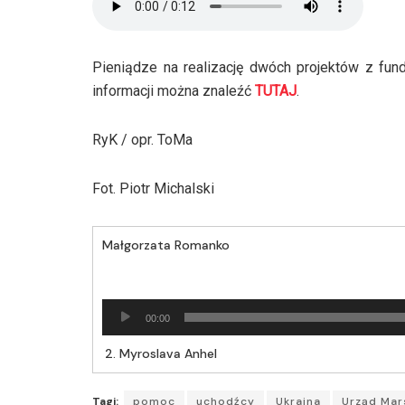
Pieniądze na realizację dwóch projektów z fu
informacji można znaleźć
TUTAJ
.
RyK / opr. ToMa
Fot. Piotr Michalski
Małgorzata Romanko
Odtwarzacz
00:00
plików
dźwiękowych
2.
Myroslava Anhel
Tagi:
pomoc
uchodźcy
Ukraina
Urząd Mar