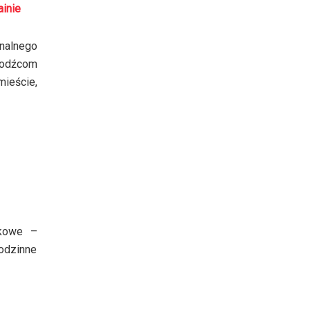
inie
nalnego
chodźcom
ieście,
ykowe –
rodzinne