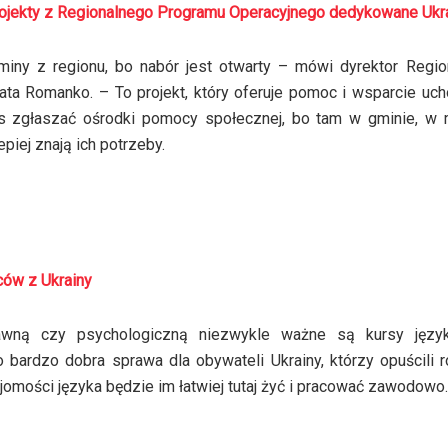
jekty z Regionalnego Programu Operacyjnego dedykowane Ukra
iny z regionu, bo nabór jest otwarty – mówi dyrektor Regio
zata Romanko. – To projekt, który oferuje pomoc i wsparcie u
s zgłaszać ośrodki pomocy społecznej, bo tam w gminie, w m
piej znają ich potrzeby.
ców z Ukrainy
wną czy psychologiczną niezwykle ważne są kursy jęz
 bardzo dobra sprawa dla obywateli Ukrainy, którzy opuścili 
jomości języka będzie im łatwiej tutaj żyć i pracować zawodowo.