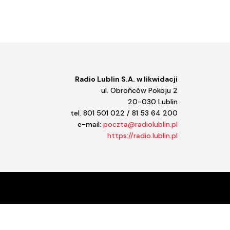
ększyć
iejszyć
śność.
Radio Lublin S.A. w likwidacji
ul. Obrońców Pokoju 2
20-030 Lublin
tel. 801 501 022 / 81 53 64 200
e-mail:
poczta@radiolublin.pl
https://radio.lublin.pl