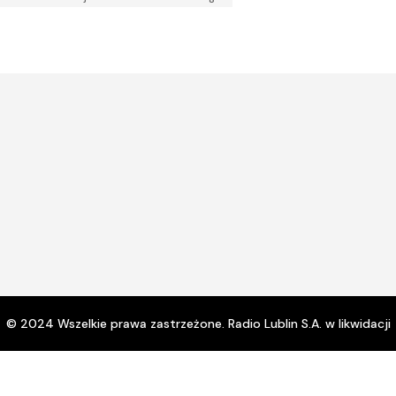
zwi
lub
zmn
gło
© 2024 Wszelkie prawa zastrzeżone. Radio Lublin S.A. w likwidacji