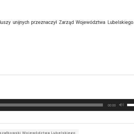
nduszy unijnych przeznaczył Zarząd Województwa Lubelskiego.
Uży
00:00
strz
do
gór
doł
szałkowski Województwa Lubelskiego
aby