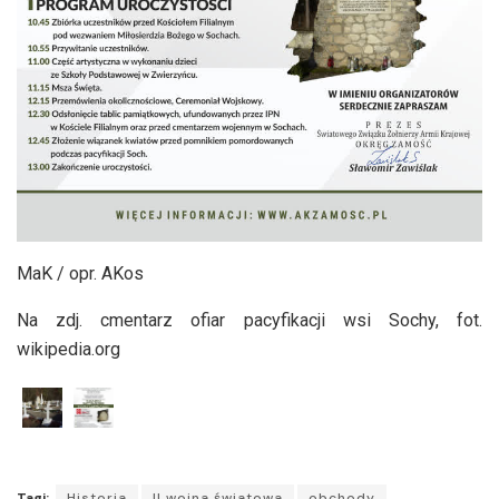
MaK / opr. AKos
Na zdj. cmentarz ofiar pacyfikacji wsi Sochy, fot.
wikipedia.org
Tagi:
Historia
II wojna światowa
obchody