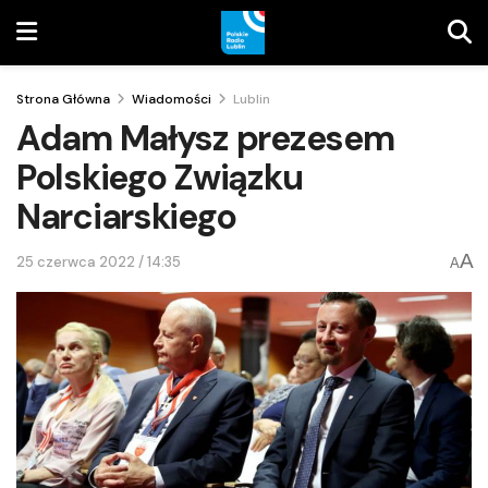
Strona Główna
Wiadomości
Lublin
Adam Małysz prezesem
Polskiego Związku
Narciarskiego
A
25 czerwca 2022 / 14:35
A