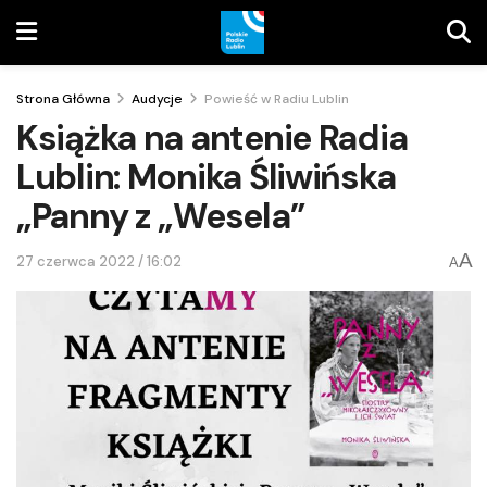
Strona Główna
Audycje
Powieść w Radiu Lublin
Książka na antenie Radia
Lublin: Monika Śliwińska
„Panny z „Wesela”
A
27 czerwca 2022 / 16:02
A