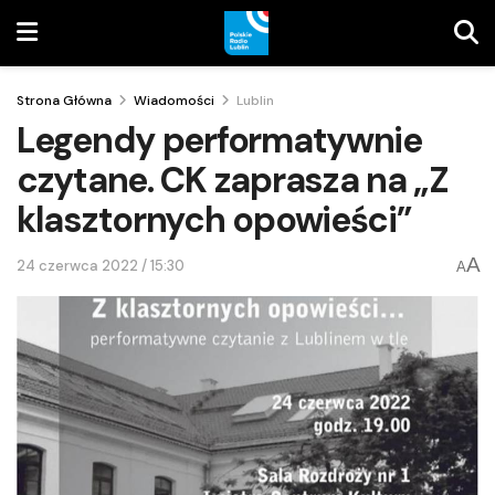
Strona Główna
Wiadomości
Lublin
Legendy performatywnie
czytane. CK zaprasza na „Z
klasztornych opowieści”
A
24 czerwca 2022 / 15:30
A