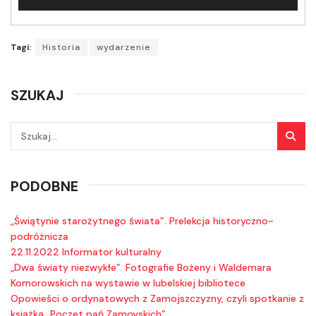
plików
dźwiękowych
Tagi:
Historia
wydarzenie
SZUKAJ
PODOBNE
„Świątynie starożytnego świata”. Prelekcja historyczno-
podróżnicza
22.11.2022 Informator kulturalny
„Dwa światy niezwykłe”. Fotografie Bożeny i Waldemara
Komorowskich na wystawie w lubelskiej bibliotece
Opowieści o ordynatowych z Zamojszczyzny, czyli spotkanie z
książką „Poczet pań Zamoyskich”