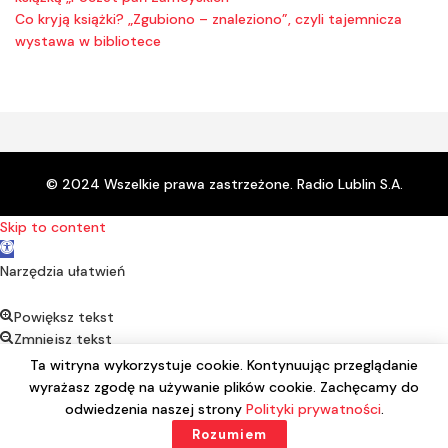
Co kryją książki? „Zgubiono – znaleziono”, czyli tajemnicza
wystawa w bibliotece
© 2024 Wszelkie prawa zastrzeżone. Radio Lublin S.A.
Skip to content
Open toolbar
Narzędzia ułatwień
Powiększ tekst
Zmniejsz tekst
Kontrast
Ta witryna wykorzystuje cookie. Kontynuując przeglądanie
Negatyw
wyrażasz zgodę na używanie plików cookie. Zachęcamy do
Podkreśl linki
odwiedzenia naszej strony
Polityki prywatności
.
Czcionka alternatywna
Rozumiem