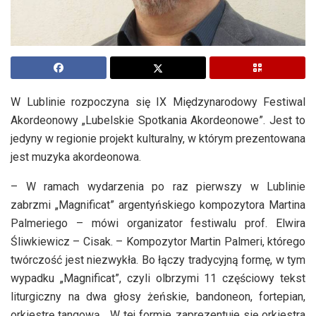
W Lublinie rozpoczyna się IX Międzynarodowy Festiwal
Akordeonowy „Lubelskie Spotkania Akordeonowe”. Jest to
jedyny w regionie projekt kulturalny, w którym prezentowana
jest muzyka akordeonowa.
– W ramach wydarzenia po raz pierwszy w Lublinie
zabrzmi „Magnificat” argentyńskiego kompozytora Martina
Palmeriego – mówi organizator festiwalu prof. Elwira
Śliwkiewicz – Cisak. – Kompozytor Martin Palmeri, którego
twórczość jest niezwykła. Bo łączy tradycyjną formę, w tym
wypadku „Magnificat”, czyli olbrzymi 11 częściowy tekst
liturgiczny na dwa głosy żeńskie, bandoneon, fortepian,
orkiestrę tangową. W tej formie zaprezentuje się orkiestra