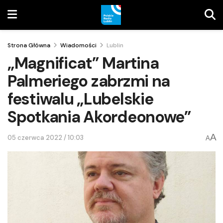
Strona Główna
Wiadomości
Lublin
„Magnificat” Martina
Palmeriego zabrzmi na
festiwalu „Lubelskie
Spotkania Akordeonowe”
A
05 czerwca 2022 / 10:03
A