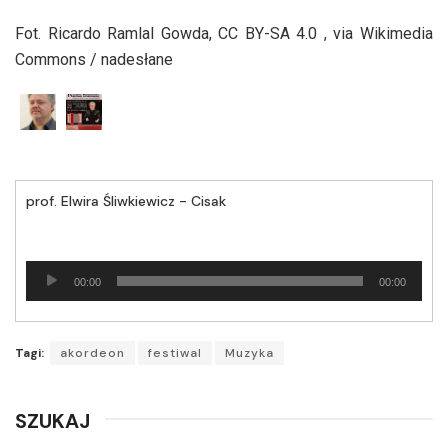
Fot. Ricardo Ramlal Gowda, CC BY-SA 4.0
, via Wikimedia
Commons / nadesłane
prof. Elwira Śliwkiewicz - Cisak
Odtwarzacz
00:00
00:00
plików
dźwiękowych
Tagi:
akordeon
festiwal
Muzyka
SZUKAJ