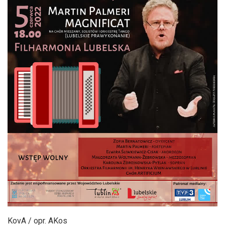
KovA / opr. AKos