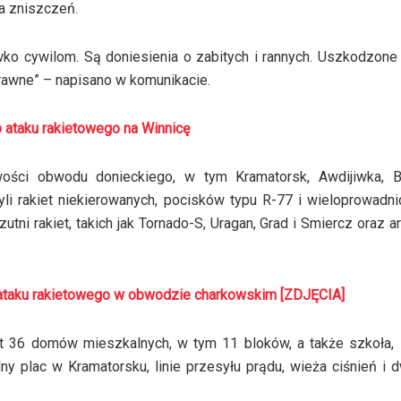
a zniszczeń.
wko cywilom. Są doniesienia o zabitych i rannych. Uszkodzone
prawne” – napisano w komunikacie.
go ataku rakietowego na Winnicę
wości obwodu donieckiego, w tym Kramatorsk, Awdijiwka, B
żyli rakiet niekierowanych, pocisków typu R-77 i wieloprowadn
ni rakiet, takich jak Tornado-S, Uragan, Grad i Smiercz oraz art
go ataku rakietowego w obwodzie charkowskim [ZDJĘCIA]
t 36 domów mieszkalnych, w tym 11 bloków, a także szkoła, s
ny plac w Kramatorsku, linie przesyłu prądu, wieża ciśnień i 