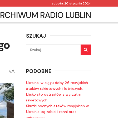
sobota, 20 stycznia 2024
RCHIWUM RADIO LUBLIN
SZUKAJ
go
PODOBNE
A
A
Ukraina: w ciągu doby 26 rosyjskich
ataków rakietowych i lotniczych,
blisko sto ostrzałów z wyrzutni
rakietowych
Skutki nocnych ataków rosyjskich w
Ukrainie: są zabici i ranni oraz
zniszczenia