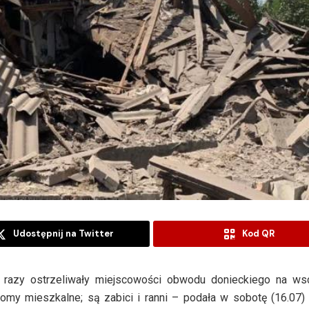
Udostępnij na Twitter
Kod QR
1 razy ostrzeliwały miejscowości obwodu donieckiego na ws
domy mieszkalne; są zabici i ranni – podała w sobotę (16.07)