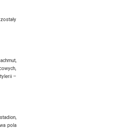
 zostały
achmut,
icowych,
ylerii –
tadion,
dwa pola