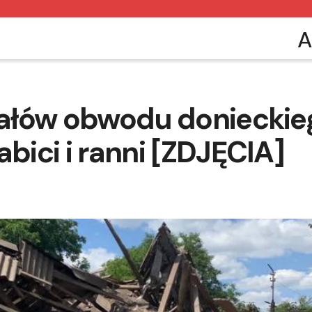
A
rzałów obwodu donieckie
abici i ranni [ZDJĘCIA]