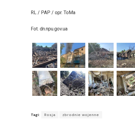
RL / PAP / opr. ToMa
Fot. dn.npu.gov.ua
Tagi:
Rosja
zbrodnie wojenne