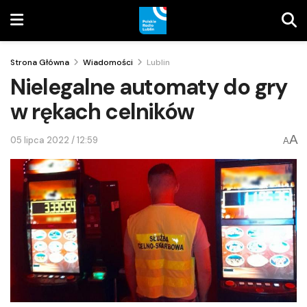
Strona Główna
Wiadomości
Lublin
Nielegalne automaty do gry
w rękach celników
A
05 lipca 2022 / 12:59
A