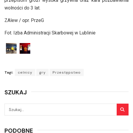
przepisom grozi wysoka grzywna oraz kara pozbawienia
wolności do 3 lat.
ZAlew / opr. PrzeG
Fot. Izba Administracji Skarbowej w Lublinie
Tagi:
celnicy
gry
Przestępstwo
SZUKAJ
PODOBNE