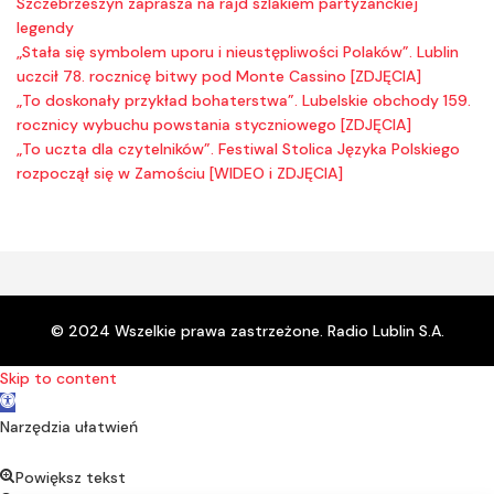
Szczebrzeszyn zaprasza na rajd szlakiem partyzanckiej
legendy
„Stała się symbolem uporu i nieustępliwości Polaków”. Lublin
uczcił 78. rocznicę bitwy pod Monte Cassino [ZDJĘCIA]
„To doskonały przykład bohaterstwa”. Lubelskie obchody 159.
rocznicy wybuchu powstania styczniowego [ZDJĘCIA]
„To uczta dla czytelników”. Festiwal Stolica Języka Polskiego
rozpoczął się w Zamościu [WIDEO i ZDJĘCIA]
© 2024 Wszelkie prawa zastrzeżone. Radio Lublin S.A.
Skip to content
Open toolbar
Narzędzia ułatwień
Powiększ tekst