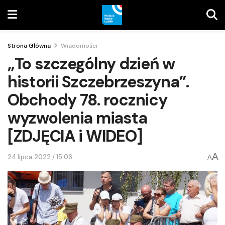
Strona Główna
Wiadomości
„To szczególny dzień w
historii Szczebrzeszyna”.
Obchody 78. rocznicy
wyzwolenia miasta
[ZDJĘCIA i WIDEO]
A
24 lipca 2022 / 15:06
A