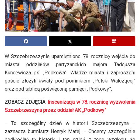
W Szczebrzeszynie upamiętniono 78. rocznicę wejścia do
miasta oddziałów partyzanckich majora Tadeusza
Kuncewicza ps. „Podkowa”. Władze miasta i zaproszeni
goście złożyli kwiaty pod pomnikiem „Polski Walczącej”
oraz pod tablicą poświęconą pamięci „Podkowy”.
ZOBACZ ZDJĘCIA:
Inscenizacja w 78. rocznicę wyzwolenia
Szczebrzeszyna przez oddział AK „Podkowy”
– To szczególny dzień w historii Szczebrzeszyna –
zaznacza burmistrz Henryk Matej. – Chcemy szczególnie
podkreślać tę historię i ten dzień z tego względu, że