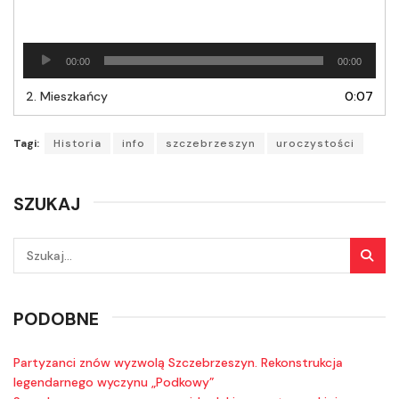
Odtwarzacz
00:00
00:00
plików
dźwiękowych
2.
Mieszkańcy
0:07
Tagi:
Historia
info
szczebrzeszyn
uroczystości
SZUKAJ
PODOBNE
Partyzanci znów wyzwolą Szczebrzeszyn. Rekonstrukcja
legendarnego wyczynu „Podkowy”