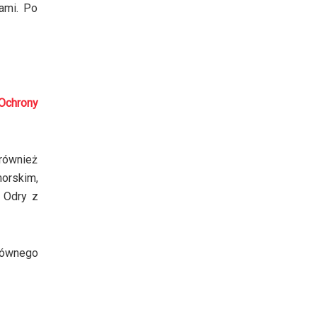
kami. Po
Ochrony
również
orskim,
 Odry z
łównego