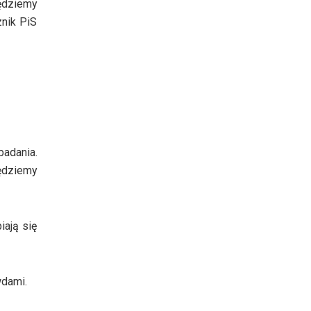
ędziemy
znik PiS
adania.
ędziemy
iają się
wdami.