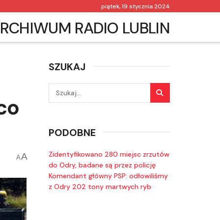
piątek, 19 stycznia 2024
RCHIWUM RADIO LUBLIN
SZUKAJ
co
PODOBNE
Zidentyfikowano 280 miejsc zrzutów
A
A
do Odry, badane są przez policję
Komendant główny PSP: odłowiliśmy
z Odry 202 tony martwych ryb