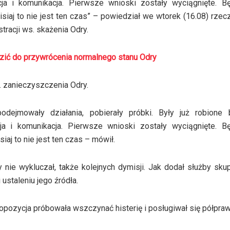
ja i komunikacja. Pierwsze wnioski zostały wyciągnięte. B
isiaj to nie jest ten czas” – powiedział we wtorek (16.08) rzec
racji ws. skażenia Odry.
zić do przywrócenia normalnego stanu Odry
s. zanieczyszczenia Odry.
dejmowały działania, pobierały próbki. Były już robione b
a i komunikacja. Pierwsze wnioski zostały wyciągnięte. B
iaj to nie jest ten czas – mówił.
nie wykluczał, także kolejnych dymisji. Jak dodał służby skup
ustaleniu jego źródła.
pozycja próbowała wszczynać histerię i posługiwał się półpra