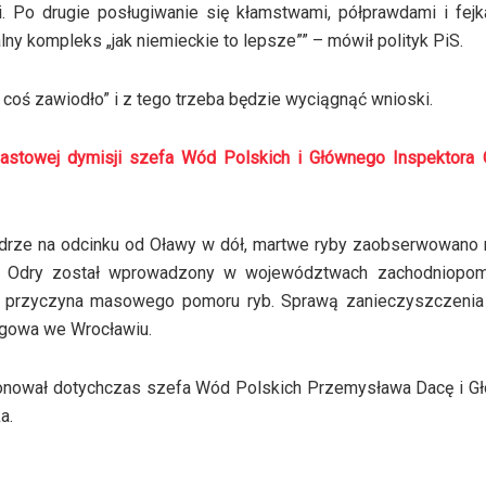
i. Po drugie posługiwanie się kłamstwami, półprawdami i fej
ny kompleks „jak niemieckie to lepsze”” – mówił polityk PiS.
 coś zawiodło” i z tego trzeba będzie wyciągnąć wnioski.
iastowej dymisji szefa Wód Polskich i Głównego Inspektora 
drze na odcinku od Oławy w dół, martwe ryby zaobserwowano 
do Odry został wprowadzony w województwach zachodniopom
st przyczyna masowego pomoru ryb. Sprawą zanieczyszczenia
ęgowa we Wrocławiu.
jonował dotychczas szefa Wód Polskich Przemysława Dacę i G
a.