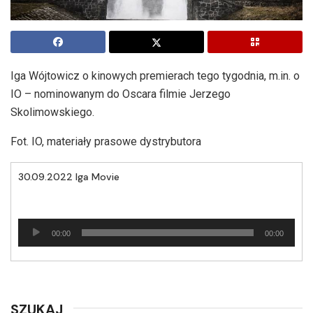
Iga Wójtowicz o kinowych premierach tego tygodnia, m.in. o
IO – nominowanym do Oscara filmie Jerzego
Skolimowskiego.
Fot. IO, materiały prasowe dystrybutora
30.09.2022 Iga Movie
Odtwarzacz
00:00
00:00
plików
dźwiękowych
SZUKAJ