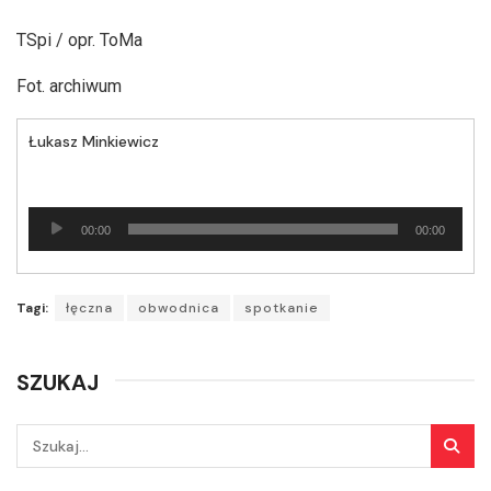
TSpi / opr. ToMa
Fot. archiwum
Łukasz Minkiewicz
Odtwarzacz
00:00
00:00
plików
dźwiękowych
Tagi:
łęczna
obwodnica
spotkanie
SZUKAJ