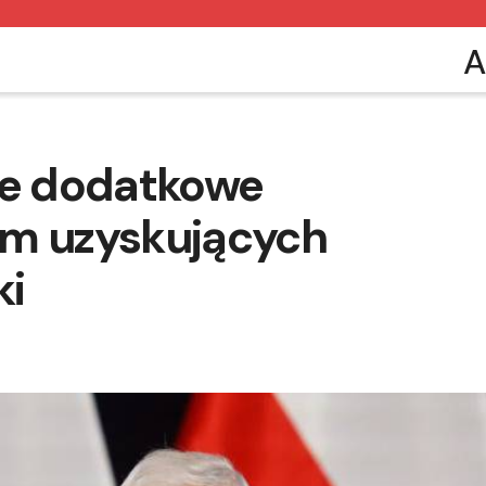
A
we dodatkowe
rm uzyskujących
ki