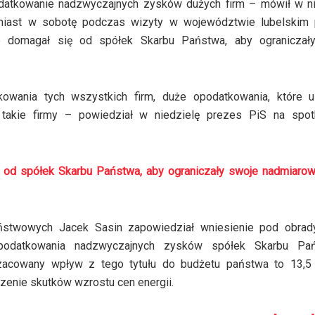
atkowanie nadzwyczajnych zysków dużych firm – mówił w ni
omiast w sobotę podczas wizyty w województwie lubelskim 
e domagał się od spółek Skarbu Państwa, aby ograniczał
owania tych wszystkich firm, duże opodatkowania, które u
 takie firmy – powiedział w niedzielę prezes PiS na spot
 od spółek Skarbu Państwa, aby ograniczały swoje nadmiarow
ństwowych Jacek Sasin zapowiedział wniesienie pod obrad
opodatkowania nadzwyczajnych zysków spółek Skarbu Pa
zacowany wpływ z tego tytułu do budżetu państwa to 13,5 
zenie skutków wzrostu cen energii.