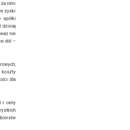
 za nimi
we zyski
 spółki
 dzisiaj
eważ nie
 w dół –
arowych,
 koszty
ości dla
 r. ceny
zystkich
biorstw