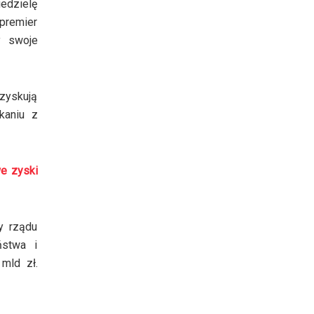
edzielę
premier
y swoje
zyskują
kaniu z
e zyski
y rządu
ństwa i
mld zł.