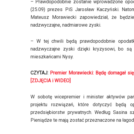
– Prawdopodobnie zostanie wprowadzone opod
(25.09) prezes PiS Jarosław Kaczyński. Nat
Mateusz Morawiecki zapowiedział, że będzi
nadzwyczajne, nadmiarowe zyski.
– W tej chwili będą prawdopodobnie opodatk
nadzwyczajne zyski dzięki kryzysowi, bo są
mieszkańcami Nysy.
CZYTAJ:
Premier Morawiecki: Będę domagał się
[ZDJĘCIA i WIDEO]
W sobotę wicepremier i minister aktywów pa
projektu rozwiązań, które dotyczyć będą 
przedsiębiorstw prywatnych. Według Sasina s
Pieniądze te mają zostać przeznaczone na łagod