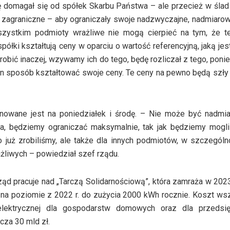
 domagał się od spółek Skarbu Państwa – ale przecież w ślad
łki zagraniczne – aby ograniczały swoje nadzwyczajne, nadmiaro
wszystkim podmioty wrażliwe nie mogą cierpieć na tym, że te
półki kształtują ceny w oparciu o wartość referencyjną, jaką jest
obić inaczej, wzywamy ich do tego, będę rozliczał z tego, poni
ten sposób kształtować swoje ceny. Te ceny na pewno będą szły
anowane jest na poniedziałek i środę. – Nie może być nadmi
, będziemy ograniczać maksymalnie, tak jak będziemy mogli
o już zrobiliśmy, ale także dla innych podmiotów, w szczególn
rażliwych – powiedział szef rządu.
ąd pracuje nad „Tarczą Solidarnościową”, która zamraża w 2023
na poziomie z 2022 r. do zużycia 2000 kWh rocznie. Koszt ws
lektrycznej dla gospodarstw domowych oraz dla przedsię
cza 30 mld zł.