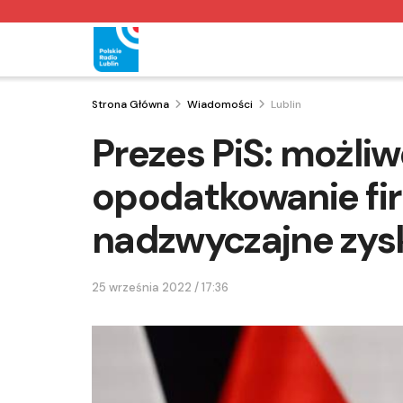
Strona Główna
Wiadomości
Lublin
Prezes PiS: możli
opodatkowanie fi
nadzwyczajne zys
25 września 2022 / 17:36