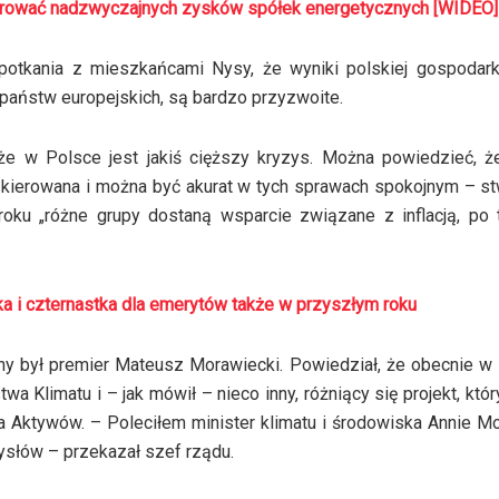
erować nadzwyczajnych zysków spółek energetycznych [WIDEO]
otkania z mieszkańcami Nysy, że wyniki polskiej gospodarki
 państw europejskich, są bardzo przyzwoite.
 w Polsce jest jakiś cięższy kryzys. Można powiedzieć, ż
e kierowana i można być akurat w tych sprawach spokojnym – st
roku „różne grupy dostaną wsparcie związane z inflacją, po 
a i czternastka dla emerytów także w przyszłym roku
y był premier Mateusz Morawiecki. Powiedział, że obecnie w
wa Klimatu i – jak mówił – nieco inny, różniący się projekt, któ
wa Aktywów. – Poleciłem minister klimatu i środowiska Annie M
słów – przekazał szef rządu.