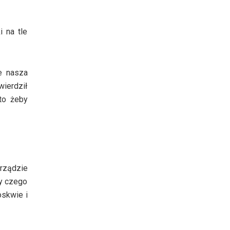
 na tle
e nasza
wierdził
to żeby
 rządzie
ry czego
oskwie i