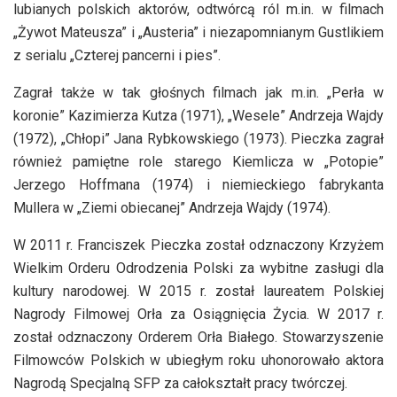
lubianych polskich aktorów, odtwórcą ról m.in. w filmach
„Żywot Mateusza” i „Austeria” i niezapomnianym Gustlikiem
z serialu „Czterej pancerni i pies”.
Zagrał także w tak głośnych filmach jak m.in. „Perła w
koronie” Kazimierza Kutza (1971), „Wesele” Andrzeja Wajdy
(1972), „Chłopi” Jana Rybkowskiego (1973). Pieczka zagrał
również pamiętne role starego Kiemlicza w „Potopie”
Jerzego Hoffmana (1974) i niemieckiego fabrykanta
Mullera w „Ziemi obiecanej” Andrzeja Wajdy (1974).
W 2011 r. Franciszek Pieczka został odznaczony Krzyżem
Wielkim Orderu Odrodzenia Polski za wybitne zasługi dla
kultury narodowej. W 2015 r. został laureatem Polskiej
Nagrody Filmowej Orła za Osiągnięcia Życia. W 2017 r.
został odznaczony Orderem Orła Białego. Stowarzyszenie
Filmowców Polskich w ubiegłym roku uhonorowało aktora
Nagrodą Specjalną SFP za całokształt pracy twórczej.