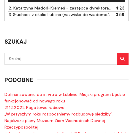
dźwiękowych
2.
Katarzyna Madoń-Kremeś - zastępca dyrektora Wydziału Ochrony Środowiska w Urzędzie Miasta Lublin (cz.2)
4:23
3.
Słuchacz z okolic Lublina (nazwisko do wiadomości redakcji)
3:59
SZUKAJ
PODOBNE
Dofinansowanie do in vitro w Lublinie. Miejski program będzie
funkcjonować od nowego roku
21.12.2022 Pogotowie radiowe
„W przyszłym roku rozpoczniemy rozbudowę siedziby”.
Najbliższe plany Muzeum Ziem Wschodnich Dawnej
Rzeczypospolitej