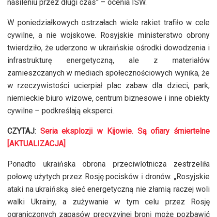
nasileniu przez długi czas” – ocenia ISW.
W poniedziałkowych ostrzałach wiele rakiet trafiło w cele
cywilne, a nie wojskowe. Rosyjskie ministerstwo obrony
twierdziło, że uderzono w ukraińskie ośrodki dowodzenia i
infrastrukturę energetyczną, ale z materiałów
zamieszczanych w mediach społecznościowych wynika, że
w rzeczywistości ucierpiał plac zabaw dla dzieci, park,
niemieckie biuro wizowe, centrum biznesowe i inne obiekty
cywilne – podkreślają eksperci.
CZYTAJ:
Seria eksplozji w Kijowie. Są ofiary śmiertelne
[AKTUALIZACJA]
Ponadto ukraińska obrona przeciwlotnicza zestrzeliła
połowę użytych przez Rosję pocisków i dronów. „Rosyjskie
ataki na ukraińską sieć energetyczną nie złamią raczej woli
walki Ukrainy, a zużywanie w tym celu przez Rosję
ograniczonych zapasów precyzyjnej broni może pozbawić