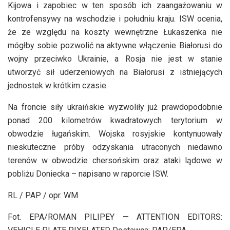
Kijowa i zapobiec w ten sposób ich zaangażowaniu w
kontrofensywy na wschodzie i południu kraju. ISW ocenia,
że ze względu na koszty wewnętrzne Łukaszenka nie
mógłby sobie pozwolić na aktywne włączenie Białorusi do
wojny przeciwko Ukrainie, a Rosja nie jest w stanie
utworzyć sił uderzeniowych na Białorusi z istniejących
jednostek w krótkim czasie.
Na froncie siły ukraińskie wyzwoliły już prawdopodobnie
ponad 200 kilometrów kwadratowych terytorium w
obwodzie ługańskim. Wojska rosyjskie kontynuowały
nieskuteczne próby odzyskania utraconych niedawno
terenów w obwodzie chersońskim oraz ataki lądowe w
pobliżu Doniecka – napisano w raporcie ISW.
RL / PAP / opr. WM
Fot. EPA/ROMAN PILIPEY — ATTENTION EDITORS: