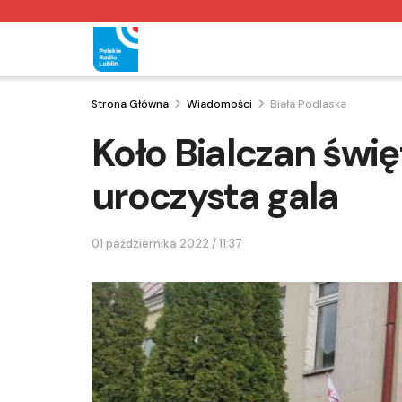
Strona Główna
Wiadomości
Biała Podlaska
Koło Bialczan świ
uroczysta gala
01 października 2022 / 11:37