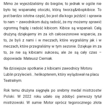
Mimo że wyjeżdżaliśmy do biegów, to jednak w ogóle nie
było tej wspaniałej otoczki, którą tworzą&nbspkibice. To
jest bardzo istotna część, bo jest dla kogo jeździć i sprawia
to nam – zawodnikom dużą radość, że my możemy sprawić
ogromną frajdę i radość kibicom. Kibice są wspaniali. Całą
drużyną dziękujemy im za ich całosezonowe wsparcie, za
to, że byli z nami i w meczach, które wygraliśmy jak i w
meczach, które przegraliśmy w tym sezonie. Dziękuje im za
to, że nie są kibicami sukcesu, ale że są cały czas –
dopowiada Mateusz Cierniak.
Na dzisiejsze spotkanie z kibicami zawodnicy Motoru
Lublin przylecieli… helikopterem, który wylądował na placu
Teatralnym.
Rok temu drużyna sięgnęła po srebrny medal mistrzostw
Polski. W 2022 roku udało się zdobyć pierwszy tytuł
mistrzowski. W sumie Motor oprócz tegorocznego złota