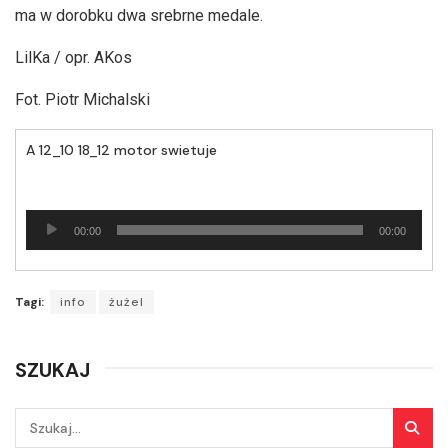
ma w dorobku dwa srebrne medale.
LilKa / opr. AKos
Fot. Piotr Michalski
A 12_10 18_12 motor swietuje
Odtwarzacz
00:00
00:00
plików
dźwiękowych
Tagi:
info
żużel
SZUKAJ