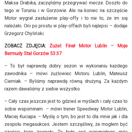
Maksa Drabika, zaczęliśmy przegrywać mecze. Doszło do
tego w Toruniu i w Gorzowie. Ale na koniec na szczęście
Motor wygrał zasłużenie play-offy i to nie to, że im się
należało. Oni po prostu w play-offach byli najlepsi – dodaje
Grzegorz Chyliński.
ZOBACZ ZDJĘCIA:
Żużel: Finał Motor Lublin – Moje
Bermudy Stal Gorzów 53:37
– To był naprawdę dobry sezon w wykonaniu każdego
zawodnika – mówi żużlowiec Motoru Lublin, Mateusz
Cierniak. – Byliśmy naprawdę równą drużyną. Za każdym
razem dawaliśmy z siebie wszystko.
– Cały czas jeszcze jest to gdzieś w myślach i cały czas to
sobie wspominam – mówi trener Speedway Motor Lublin,
Maciej Kuciapa. – Myślę o tym, bo jest to dla mnie jak i dla
zespołu megasukces. Jestem szczęśliwy, że mogłem być
częścią tego zespołu. To było coś wspaniałego móc