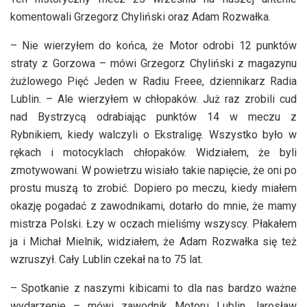
komentowali Grzegorz Chyliński oraz Adam Rozwałka.
– Nie wierzyłem do końca, że Motor odrobi 12 punktów
straty z Gorzowa – mówi Grzegorz Chyliński z magazynu
żużlowego Pięć Jeden w Radiu Freee, dziennikarz Radia
Lublin. – Ale wierzyłem w chłopaków. Już raz zrobili cud
nad Bystrzycą odrabiając punktów 14 w meczu z
Rybnikiem, kiedy walczyli o Ekstraligę. Wszystko było w
rękach i motocyklach chłopaków. Widziałem, że byli
zmotywowani. W powietrzu wisiało takie napięcie, że oni po
prostu muszą to zrobić. Dopiero po meczu, kiedy miałem
okazję pogadać z zawodnikami, dotarło do mnie, że mamy
mistrza Polski. Łzy w oczach mieliśmy wszyscy. Płakałem
ja i Michał Mielnik, widziałem, że Adam Rozwałka się też
wzruszył. Cały Lublin czekał na to 75 lat.
– Spotkanie z naszymi kibicami to dla nas bardzo ważne
wydarzenie – mówi zawodnik Motoru Lublin Jarosław