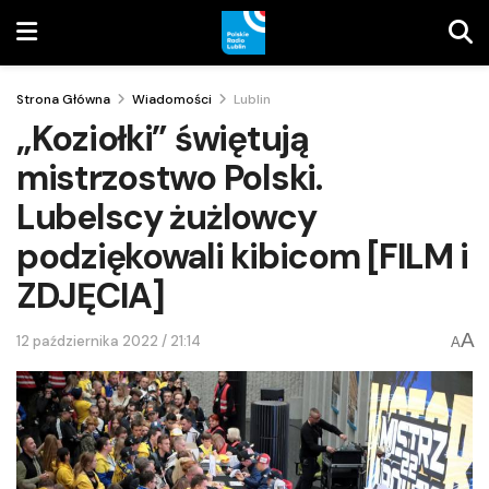
Strona Główna
Wiadomości
Lublin
„Koziołki” świętują
mistrzostwo Polski.
Lubelscy żużlowcy
podziękowali kibicom [FILM i
ZDJĘCIA]
A
12 października 2022 / 21:14
A