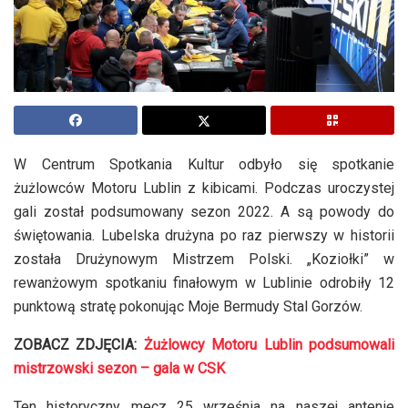
W Centrum Spotkania Kultur odbyło się spotkanie
żużlowców Motoru Lublin z kibicami. Podczas uroczystej
gali został podsumowany sezon 2022. A są powody do
świętowania. Lubelska drużyna po raz pierwszy w historii
została Drużynowym Mistrzem Polski. „Koziołki” w
rewanżowym spotkaniu finałowym w Lublinie odrobiły 12
punktową stratę pokonując Moje Bermudy Stal Gorzów.
ZOBACZ ZDJĘCIA:
Żużlowcy Motoru Lublin podsumowali
mistrzowski sezon – gala w CSK
Ten historyczny mecz 25 września na naszej antenie