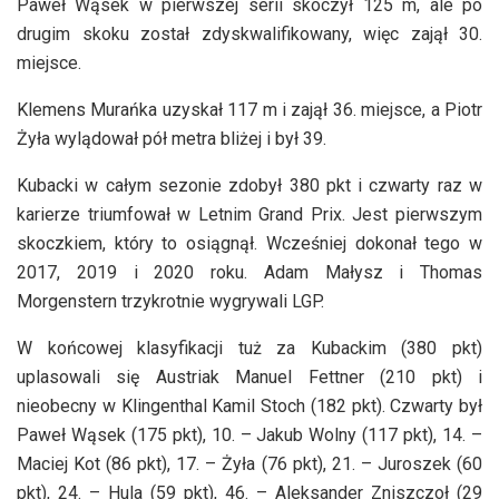
Paweł Wąsek w pierwszej serii skoczył 125 m, ale po
drugim skoku został zdyskwalifikowany, więc zajął 30.
miejsce.
Klemens Murańka uzyskał 117 m i zajął 36. miejsce, a Piotr
Żyła wylądował pół metra bliżej i był 39.
Kubacki w całym sezonie zdobył 380 pkt i czwarty raz w
karierze triumfował w Letnim Grand Prix. Jest pierwszym
skoczkiem, który to osiągnął. Wcześniej dokonał tego w
2017, 2019 i 2020 roku. Adam Małysz i Thomas
Morgenstern trzykrotnie wygrywali LGP.
W końcowej klasyfikacji tuż za Kubackim (380 pkt)
uplasowali się Austriak Manuel Fettner (210 pkt) i
nieobecny w Klingenthal Kamil Stoch (182 pkt). Czwarty był
Paweł Wąsek (175 pkt), 10. – Jakub Wolny (117 pkt), 14. –
Maciej Kot (86 pkt), 17. – Żyła (76 pkt), 21. – Juroszek (60
pkt), 24. – Hula (59 pkt), 46. – Aleksander Zniszczoł (29