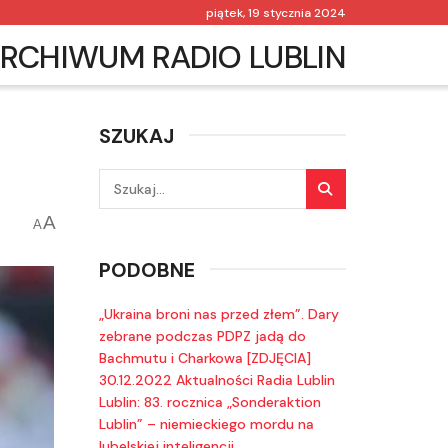
piątek, 19 stycznia 2024
RCHIWUM RADIO LUBLIN
SZUKAJ
A
A
PODOBNE
„Ukraina broni nas przed złem”. Dary
zebrane podczas PDPZ jadą do
Bachmutu i Charkowa [ZDJĘCIA]
30.12.2022 Aktualności Radia Lublin
Lublin: 83. rocznica „Sonderaktion
Lublin” – niemieckiego mordu na
lubelskiej inteligencji