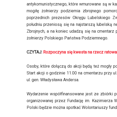
antykomunistycznego, które wmurowane są w kapli
mogiłę żołnierzy podziemia zbrojnego pomo
poprzednich prezesów Okręgu Lubelskiego Zw
południu przeniosą się na najstarszą lubelską n
Zbrojnych, a na koniec udadzą się na cmentar
żołnierzy Polskiego Państwa Podziemnego.
CZYTAJ:
Rozpoczyna się kwesta na rzecz ratowa
Osoby, które dołączą do akcji będą też mogły p
Start akcji o godzinie 11.00 na cmentarzu przy u
ul. gen. Władysława Andersa.
Wydarzenie współfinansowane jest ze zbiórki p
organizowanej przez Fundację im. Kazimierza Wi
Polski będzie można spotkać Wolontariuszy fundac