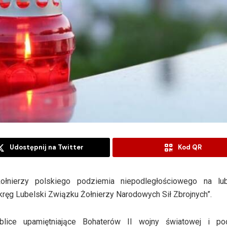
Udostępnij na Twitter
Kod QR
łnierzy polskiego podziemia niepodległościowego na lub
 okręg Lubelski Związku Żołnierzy Narodowych Sił Zbrojnych”.
lice upamiętniające Bohaterów II wojny światowej i po