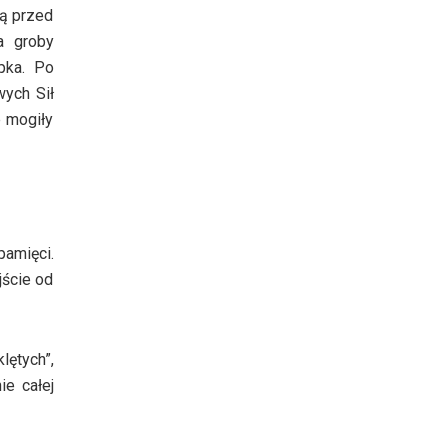
dą przed
a groby
pka. Po
wych Sił
 mogiły
pamięci.
jście od
lętych”,
ie całej