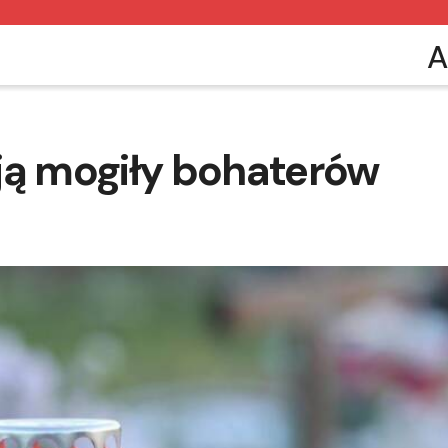
A
ją mogiły bohaterów