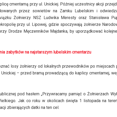
cę cmentarną przy ul. Unickiej. Później uczestnicy akcji przej
rdowanych przez sowietów na Zamku Lubelskim i odwiedz
iązku Żołnierzy NSZ Ludwika Meresty oraz Stanisława Pu
ekropolię przy ul. Lipowej, gdzie spoczywają żołnierze Narodo
z przy Drodze Męczenników Majdanka, by uporządkować kolejne
nia zabytków na najstarszym lubelskim cmentarzu
oznać losy żołnierzy od lokalnych przewodników po miejscach 
l. Unickiej – przed bramą prowadzącą do kaplicy cmentarnej, we
ublicznej pod hasłem „Przywracamy pamięć o Żołnierzach Wyk
elkiego. Jak co roku w okolicach święta 1 listopada na teren
ji zbierających datki na ten cel.