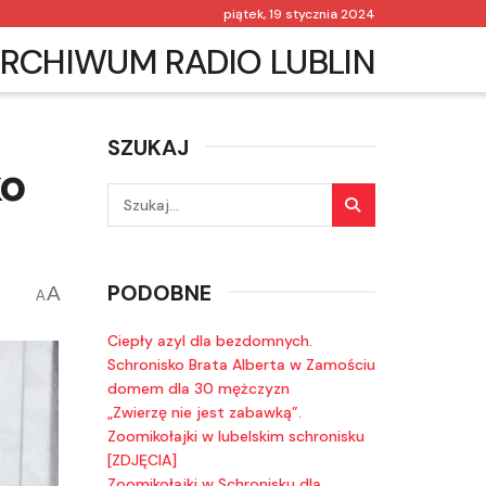
piątek, 19 stycznia 2024
RCHIWUM RADIO LUBLIN
SZUKAJ
ko
PODOBNE
A
A
Ciepły azyl dla bezdomnych.
Schronisko Brata Alberta w Zamościu
domem dla 30 mężczyzn
„Zwierzę nie jest zabawką”.
Zoomikołajki w lubelskim schronisku
[ZDJĘCIA]
Zoomikołajki w Schronisku dla