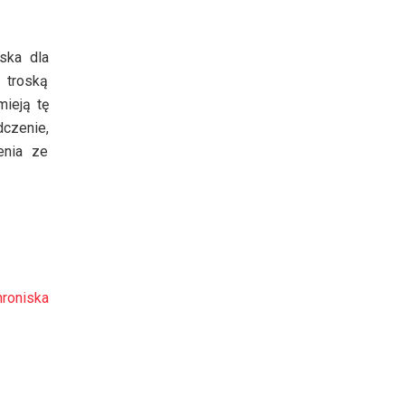
ska dla
 troską
mieją tę
dczenie,
enia ze
roniska