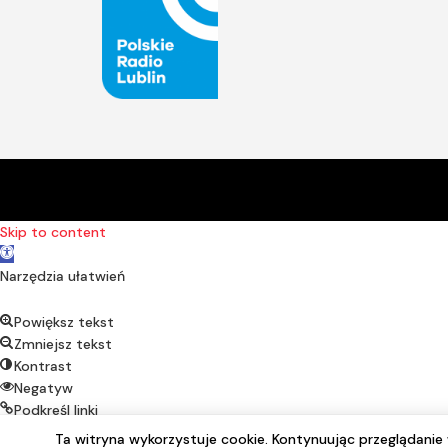
Skip to content
Open toolbar
Narzędzia ułatwień
Powiększ tekst
Zmniejsz tekst
Kontrast
Negatyw
Podkreśl linki
Czcionka alternatywna
Ta witryna wykorzystuje cookie. Kontynuując przeglądani