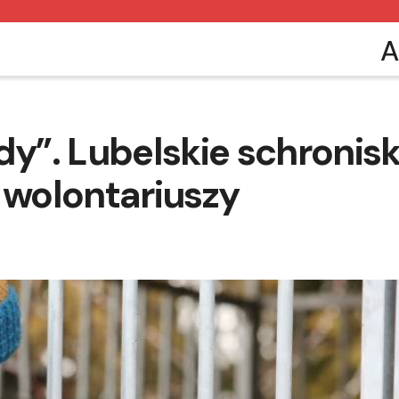
A
y”. Lubelskie schronis
 wolontariuszy