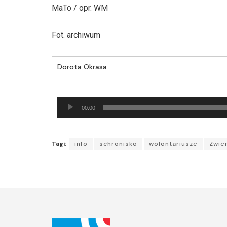
MaTo / opr. WM
Fot. archiwum
Dorota Okrasa
Odtwarzacz
00:00
plików
dźwiękowych
Tagi:
info
schronisko
wolontariusze
Zwie