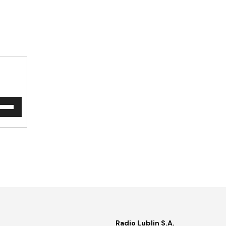
waj
ałek
y/do
u
ększyć
iejszyć
śność.
Radio Lublin S.A.