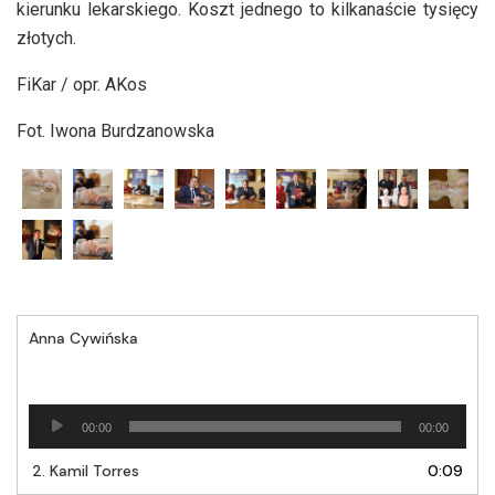
kierunku lekarskiego. Koszt jednego to kilkanaście tysięcy
złotych.
FiKar / opr. AKos
Fot. Iwona Burdzanowska
Anna Cywińska
Odtwarzacz
00:00
00:00
plików
dźwiękowych
2.
Kamil Torres
0:09