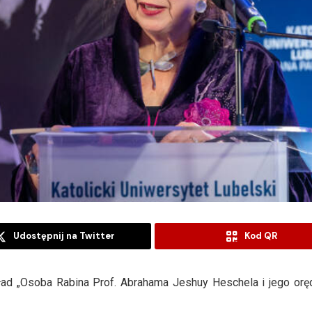
Udostępnij na Twitter
Kod QR
ład „Osoba Rabina Prof. Abrahama Jeshuy Heschela i jego orę