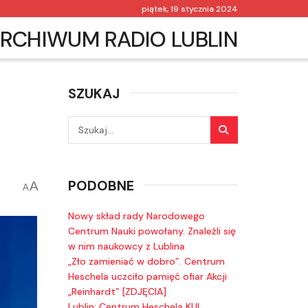
piątek, 19 stycznia 2024
RCHIWUM RADIO LUBLIN
SZUKAJ
PODOBNE
A
A
Nowy skład rady Narodowego
Centrum Nauki powołany. Znaleźli się
w nim naukowcy z Lublina
„Zło zamieniać w dobro”. Centrum
Heschela uczciło pamięć ofiar Akcji
„Reinhardt” [ZDJĘCIA]
Lublin: Centrum Heschela KUL