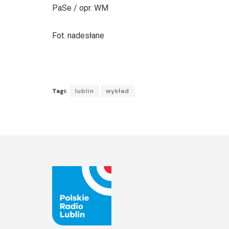
PaSe / opr. WM
Fot. nadesłane
Tagi:
lublin
wykład