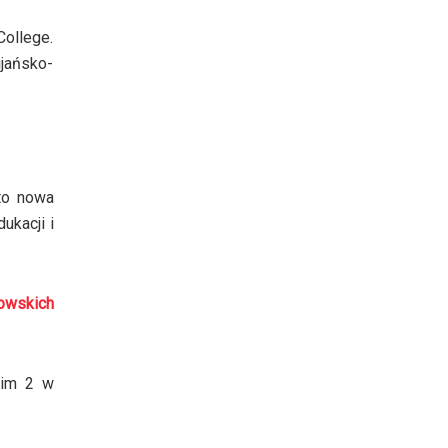
ollege.
jańsko-
 to nowa
ukacji i
owskich
kim 2 w