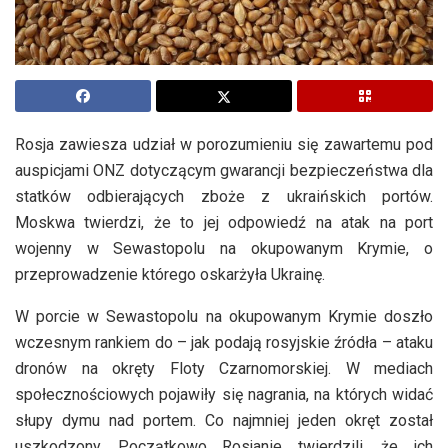
Rosja zawiesza udział w porozumieniu się zawartemu pod
auspicjami ONZ dotyczącym gwarancji bezpieczeństwa dla
statków odbierających zboże z ukraińskich portów.
Moskwa twierdzi, że to jej odpowiedź na atak na port
wojenny w Sewastopolu na okupowanym Krymie, o
przeprowadzenie którego oskarżyła Ukrainę.
W porcie w Sewastopolu na okupowanym Krymie doszło
wczesnym rankiem do – jak podają rosyjskie źródła – ataku
dronów na okręty Floty Czarnomorskiej. W mediach
społecznościowych pojawiły się nagrania, na których widać
słupy dymu nad portem. Co najmniej jeden okręt został
uszkodzony. Początkowo Rosjanie twierdzili, że ich