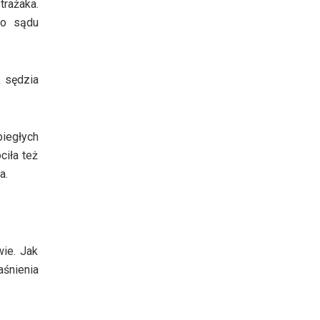
trażaka.
do sądu
k sędzia
iegłych
ciła też
a.
wie. Jak
śnienia