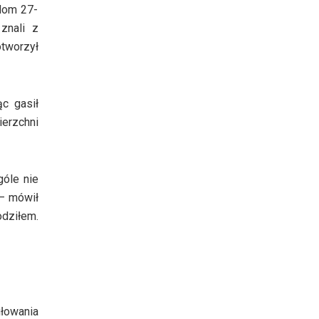
 dom 27-
znali z
tworzył
ąc gasił
ierzchni
góle nie
 – mówił
dziłem.
iłowania