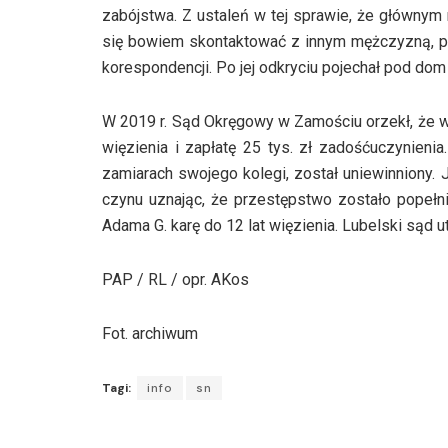
zabójstwa. Z ustaleń w tej sprawie, że głównym
się bowiem skontaktować z innym mężczyzną, pr
korespondencji. Po jej odkryciu pojechał pod dom 
W 2019 r. Sąd Okręgowy w Zamościu orzekł, że wi
więzienia i zapłatę 25 tys. zł zadośćuczynienia
zamiarach swojego kolegi, został uniewinniony. J
czynu uznając, że przestępstwo zostało pope
Adama G. karę do 12 lat więzienia. Lubelski sąd u
PAP / RL / opr. AKos
Fot. archiwum
Tagi:
info
sn