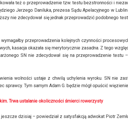
kowała też o przeprowadzenie tzw. testu bezstronności i nieza
 sędziego Jerzego Daniluka, prezesa Sądu Apelacyjnego w Lublini
jwyższy nie zdecydował się jednak przeprowadzić podobnego testu
ki wymagałby przeprowadzenia kolejnych czynności procesowyc
wych, kasacja okazała się merytorycznie zasadna. Z tego wzglę
skarżonego SN nie zdecydował się na przeprowadzenie testu –
ienia wolności ustaje z chwilą uchylenia wyroku. SN nie zas
c sprawcy. Tym samym Adam G. będzie mógł opuścić więzienie
im. Trwa ustalanie okoliczności śmierci rowerzysty
 jeszcze dzisiaj – powiedział z satysfakcją adwokat Piotr Zemła