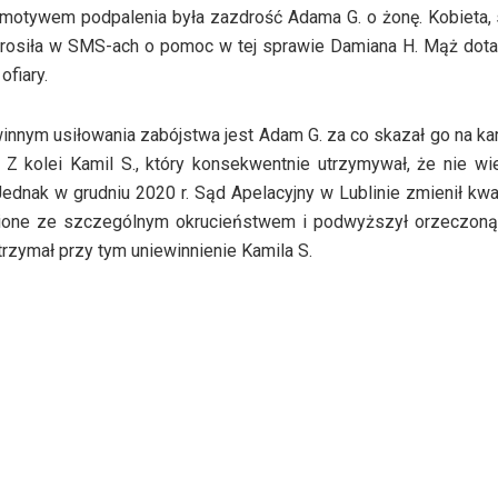
 motywem podpalenia była zazdrość Adama G. o żonę. Kobieta, 
osiła w SMS-ach o pomoc w tej sprawie Damiana H. Mąż dotar
ofiary.
nnym usiłowania zabójstwa jest Adam G. za co skazał go na kar
. Z kolei Kamil S., który konsekwentnie utrzymywał, że nie wi
ednak w grudniu 2020 r. Sąd Apelacyjny w Lublinie zmienił kwal
łnione ze szczególnym okrucieństwem i podwyższył orzeczon
trzymał przy tym uniewinnienie Kamila S.