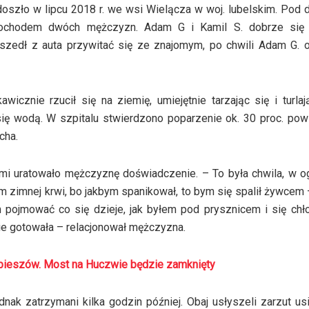
doszło w lipcu 2018 r. we wsi Wielącza w woj. lubelskim. Pod
mochodem dwóch mężczyzn. Adam G i Kamil S. dobrze się 
szedł z auta przywitać się ze znajomym, po chwili Adam G. o
icznie rzucił się na ziemię, umiejętnie tarzając się i turlaj
się wodą. W szpitalu stwierdzono poparzenie ok. 30 proc. pow
cha.
i uratowało mężczyznę doświadczenie. – To była chwila, w o
łem zimnej krwi, bo jakbym spanikował, to bym się spalił żywcem
pojmować co się dzieje, jak byłem pod prysznicem i się chło
ie gotowała – relacjonował mężczyzna.
bieszów. Most na Huczwie będzie zamknięty
dnak zatrzymani kilka godzin później. Obaj usłyszeli zarzut us