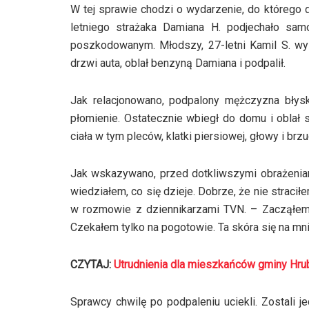
W tej sprawie chodzi o wydarzenie, do którego 
letniego strażaka Damiana H. podjechało sa
poszkodowanym. Młodszy, 27-letni Kamil S. wy
drzwi auta, oblał benzyną Damiana i podpalił.
Jak relacjonowano, podpalony mężczyzna błyskaw
płomienie. Ostatecznie wbiegł do domu i oblał 
ciała w tym pleców, klatki piersiowej, głowy i brzu
Jak wskazywano, przed dotkliwszymi obrażeniam
wiedziałem, co się dzieje. Dobrze, że nie straci
w rozmowie z dziennikarzami TVN. – Zacząłem 
Czekałem tylko na pogotowie. Ta skóra się na mn
CZYTAJ:
Utrudnienia dla mieszkańców gminy Hru
Sprawcy chwilę po podpaleniu uciekli. Zostali je