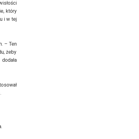
wisłości
e, który
 i w tej
h. – Ten
du, żeby
 dodała
tosował
.
.