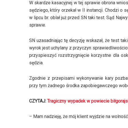
W skardze kasacyjnej w tej sprawie obrona wnios
sędziego, który orzekał w II instancji. Chodzi o
w lipcu br. oblał już przed SN taki test. Sąd Na
sprawie.
SN uzasadniając tę decyzję wskazał, że test ta
wyrok jest uchylany z przyczyn sprawiedliwościo
przyspieszyć rozstrzygnięcie korzystne dla o
sędzia.
Zgodnie z przepisami wykonywanie kary pozbaw
przy tym żadnego środka zapobiegawczego wobe
CZYTAJ:
Tragiczny wypadek w powiecie biłgorajsk
– Mam nadzieję, że mój klient wyjdzie na wolność