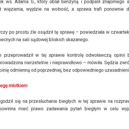
k ws. Adama G., który oblał benzyną i podpalił znajomego s
 więzienia, wyjdzie na wolność, a sprawa trafi ponownie 
czy po prostu źle osądził tę sprawę – powiedziała w czwarte
ecnych na sali sądowej bliskich skazanego.
ie przeprowadził w tej sprawie kontrolę odwoławczą opinii b
eprowadzona nierzetelnie i nieprawidłowo – mówiła. Sędzia zwró
 opinię odmienną od poprzedniej, bez odpowiedniego uzasadnieni
legę młotkiem
 zgodził się na przesłuchanie biegłych w tej sprawie na rozpra
 powinna mieć prawo zadawania pytań biegłym w celu wyja