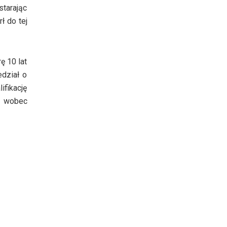
starając
ł do tej
ę 10 lat
edział o
ifikację
ą wobec