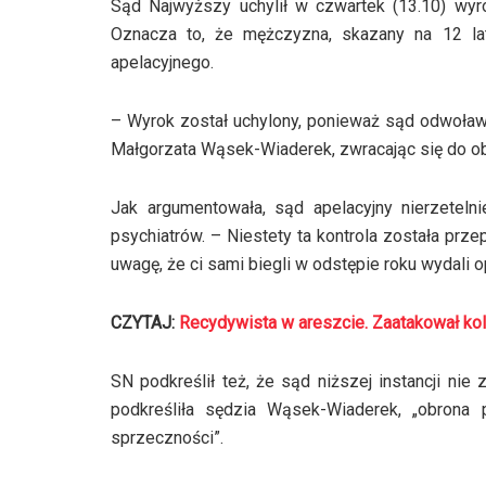
Sąd Najwyższy uchylił w czwartek (13.10) wyro
Oznacza to, że mężczyzna, skazany na 12 lat
apelacyjnego.
– Wyrok został uchylony, ponieważ sąd odwoław
Małgorzata Wąsek-Wiaderek, zwracając się do ob
Jak argumentowała, sąd apelacyjny nierzeteln
psychiatrów. – Niestety ta kontrola została prz
uwagę, że ci sami biegli w odstępie roku wydali
CZYTAJ:
Recydywista w areszcie. Zaatakował ko
SN podkreślił też, że sąd niższej instancji nie
podkreśliła sędzia Wąsek-Wiaderek, „obrona
sprzeczności”.