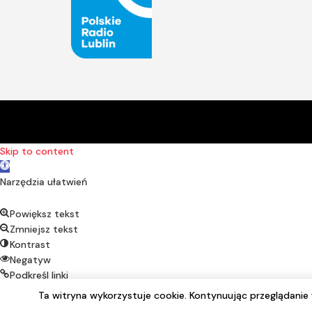
Skip to content
Open toolbar
Narzędzia ułatwień
Powiększ tekst
Zmniejsz tekst
Kontrast
Negatyw
Podkreśl linki
Czcionka alternatywna
Ta witryna wykorzystuje cookie. Kontynuując przeglądani
Reset