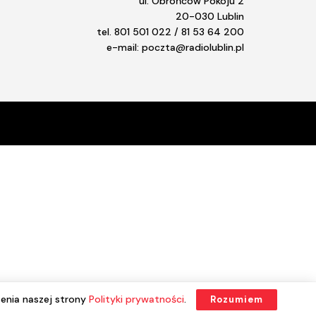
ul. Obrońców Pokoju 2
20-030 Lublin
tel. 801 501 022 / 81 53 64 200
e-mail: poczta@radiolublin.pl
enia naszej strony
Polityki prywatności
.
Rozumiem