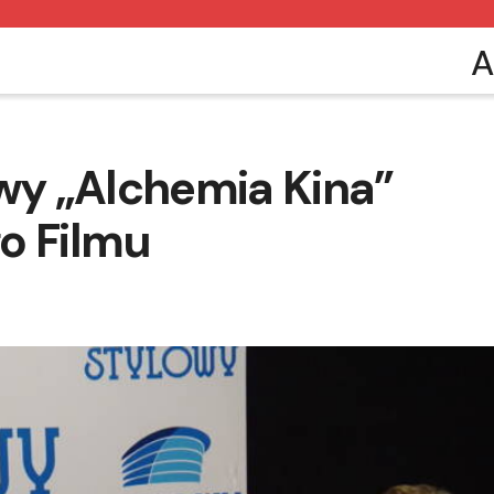
A
owy „Alchemia Kina”
o Filmu