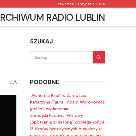
czwartek, 18 stycznia 2024
RCHIWUM RADIO LUBLIN
SZUKAJ
PODOBNE
A
A
„Alchemia Kina” w Zamościu.
Katarzyna Figura i Adam Woronowicz
gośćmi wydarzenia
Zamojski Festiwal Filmowy
„Spotkania z Historią” dobiega końca
18 filmów historycznych powalczy o
nagrodę „Zamość – perła renesansu”