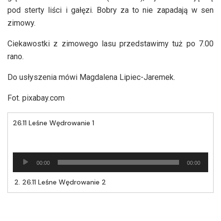
pod sterty liści i gałęzi. Bobry za to nie zapadają w sen
zimowy.
Ciekawostki z zimowego lasu przedstawimy tuż po 7.00
rano.
Do usłyszenia mówi Magdalena Lipiec-Jaremek.
Fot. pixabay.com
26.11 Leśne Wędrowanie 1
Odtwarzacz
00:00
00:00
plików
dźwiękowych
2.
26.11 Leśne Wędrowanie 2